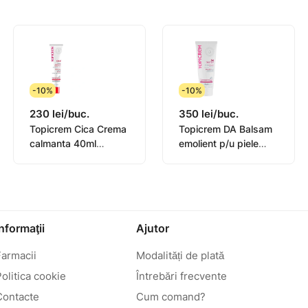
-10%
-10%
230 lei/buc.
350 lei/buc.
Topicrem Cica Crema
Topicrem DA Balsam
calmanta 40ml
emolient p/u piele
(0582101)
atopica 200ml
(0442101)
Informaţii
Ajutor
Farmacii
Modalități de plată
olitica cookie
Întrebări frecvente
Contacte
Cum comand?