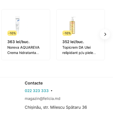
-10%
-10%
363 lei/buc.
352 lei/buc.
Noreva AQUAREVA
Topicrem DA Ulei
Crema hidratanta
relipidant p/u piele
contur ochi 15ml
sensibila 145ml
(0831003)
Contacte
022 323 333
magazin@felicia.md
Chișinău, str. Milescu Spătaru 36