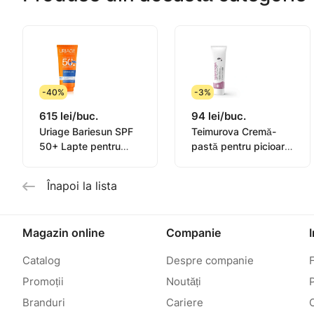
-40%
-3%
615 lei/buc.
94 lei/buc.
Uriage Bariesun SPF
Teimurova Cremă-
50+ Lapte pentru
pastă pentru picioare
copii, piele sensibilă
contra miros și
100ml
transpirație 50g
Înapoi la lista
Magazin online
Companie
Catalog
Despre companie
Promoții
Noutăți
P
Branduri
Cariere