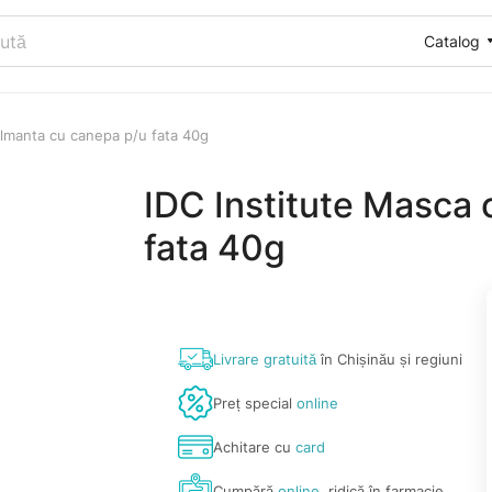
Catalog
almanta cu canepa p/u fata 40g
IDC Institute Masca
fata 40g
Livrare gratuită
în Chișinău și regiuni
Preț special
online
Achitare cu
card
Cumpără
online
, ridică în farmacie