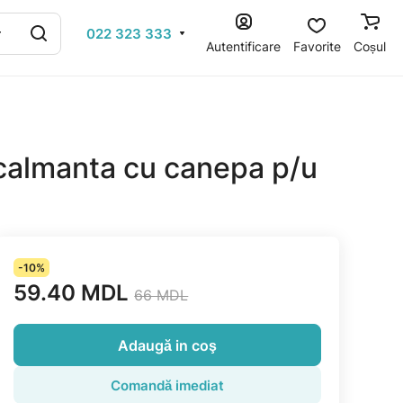
022 323 333
Autentificare
Favorite
Coșul
 calmanta cu canepa p/u
-10%
59.40 MDL
66 MDL
Adaugă in coş
Comandă imediat