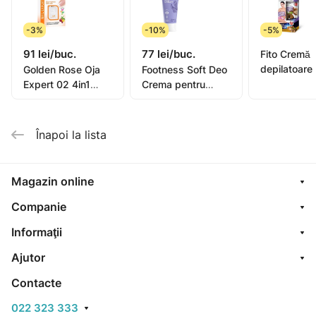
-3%
-10%
-5%
91 lei/buc.
77 lei/buc.
Fito Cremă
depilatoare
Golden Rose Oja
Footness Soft Deo
picioare, mâ
Expert 02 4in1
Crema pentru
bikini, subra
Compl. Care Multi-
picioare 75ml
pentru piel
Purpose 11ml
sensibilă or
Înapoi la lista
oil, 1
Magazin online
Companie
Informaţii
Ajutor
Contacte
022 323 333