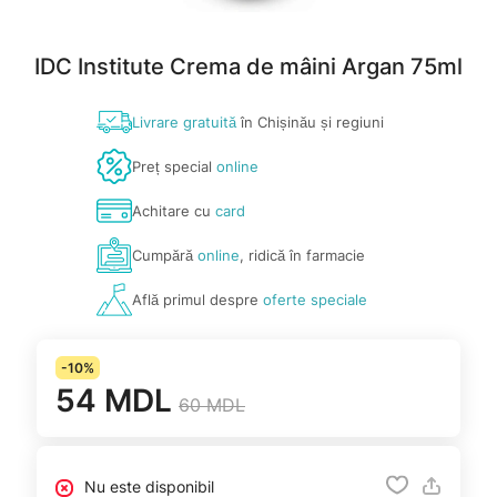
IDC Institute Crema de mâini Argan 75ml
Livrare gratuită
în Chișinău și regiuni
Preț special
online
Achitare cu
card
Cumpără
online
, ridică în farmacie
Află primul despre
oferte speciale
-10%
54 MDL
60 MDL
Nu este disponibil