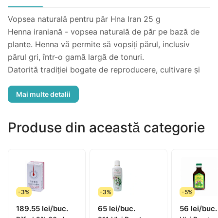
Vopsea naturală pentru păr Hna Iran 25 g
Henna iraniană - vopsea naturală de păr pe bază de
plante. Henna vă permite să vopsiți părul, inclusiv
părul gri, într-o gamă largă de tonuri.
Datorită tradiției bogate de reproducere, cultivare și
recoltare, henna îndeplinește - o colorare perfectă de
lungă durată, culori strălucitoare profunde și repararea
activă a structurii părului.
Henna iraniană are grijă de scalp și întărește rădăcinile
Produse din această categorie
părului, elimină mătreața, creează volum suplimentar,
părul devine mai gros și mai luxuriant.
Aplicare:
culoarea trebuie aplicată pe părul uscat și curat.
-3%
-3%
-5%
Adăugați 25-125 g henna, în funcție de lungimea
189.55 lei/buc.
65 lei/buc.
56 lei/buc.
părului, apă (nu sub 80 ° C) și amestecați până se