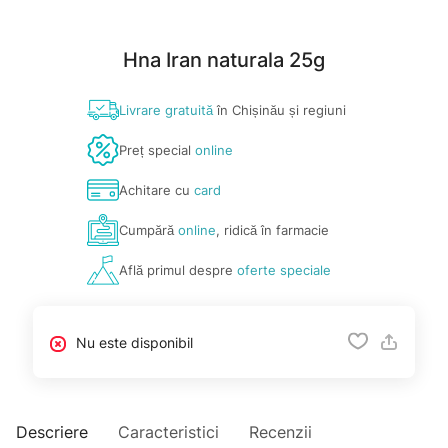
Hna Iran naturala 25g
Livrare gratuită
în Chișinău și regiuni
Preț special
online
Achitare cu
card
Cumpără
online
, ridică în farmacie
Află primul despre
oferte speciale
Nu este disponibil
Descriere
Caracteristici
Recenzii