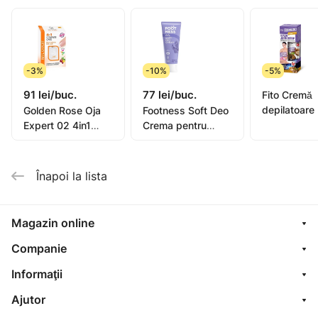
-3%
-10%
-5%
91 lei/buc.
77 lei/buc.
Fito Cremă
depilatoare
Golden Rose Oja
Footness Soft Deo
picioare, mâ
Expert 02 4in1
Crema pentru
bikini, subra
Compl. Care Multi-
picioare 75ml
pentru piel
Purpose 11ml
sensibilă or
Înapoi la lista
oil, 1
Magazin online
Companie
Informaţii
Ajutor