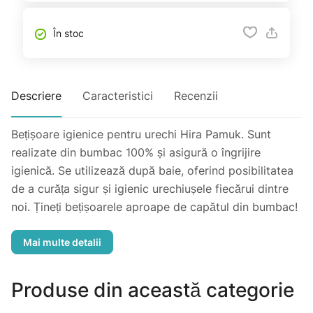
În stoc
Descriere
Caracteristici
Recenzii
Bețișoare igienice pentru urechi Hira Pamuk. Sunt
realizate din bumbac 100% și asigură o îngrijire
igienică. Se utilizează după baie, oferind posibilitatea
de a curăța sigur și igienic urechiușele fiecărui dintre
noi. Țineți bețișoarele aproape de capătul din bumbac!
Atenție! Fiți foarte atenți atunci cînd folosiți pentru
copii! Nu apăsați bețisorul în ureche! Nu lăsați produsul
la îndemîna copiilor!
Produse din această categorie