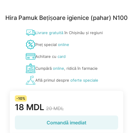
Hira Pamuk Bețișoare igienice (pahar) N100
Livrare gratuită
în Chișinău și regiuni
Preț special
online
Achitare cu
card
Cumpără
online
, ridică în farmacie
Află primul despre
oferte speciale
-10%
18 MDL
20 MDL
Comandă imediat