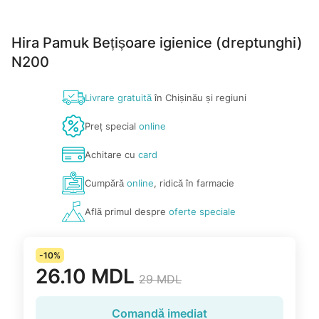
Hira Pamuk Bețișoare igienice (dreptunghi)
N200
Livrare gratuită
în Chișinău și regiuni
Preț special
online
Achitare cu
card
Cumpără
online
, ridică în farmacie
Află primul despre
oferte speciale
-10%
26.10 MDL
29 MDL
Comandă imediat