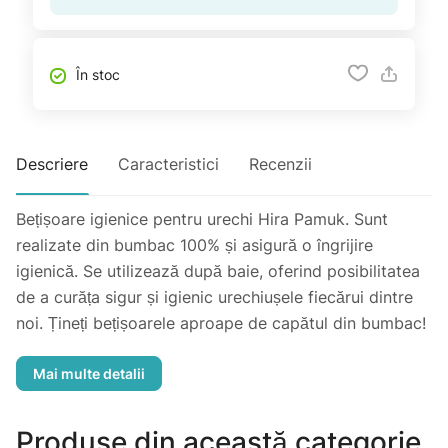
În stoc
Descriere
Caracteristici
Recenzii
Bețișoare igienice pentru urechi Hira Pamuk. Sunt
realizate din bumbac 100% și asigură o îngrijire
igienică. Se utilizează după baie, oferind posibilitatea
de a curăța sigur și igienic urechiușele fiecărui dintre
noi. Țineți bețișoarele aproape de capătul din bumbac!
Atenție! Fiți foarte atenți atunci cînd folosiți pentru
copii! Nu apăsați bețisorul în ureche! Nu lăsați produsul
la îndemîna copiilor!
Produse din această categorie