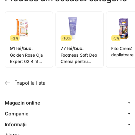
-3%
-10%
-5%
91 lei/buc.
77 lei/buc.
Fito Cremă
depilatoare
Golden Rose Oja
Footness Soft Deo
picioare, mâ
Expert 02 4in1
Crema pentru
bikini, subra
Compl. Care Multi-
picioare 75ml
pentru piel
Purpose 11ml
sensibilă or
Înapoi la lista
oil, 1
Magazin online
Companie
Informaţii