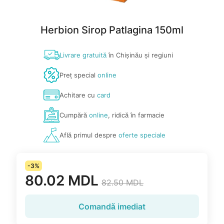
Herbion Sirop Patlagina 150ml
Livrare gratuită
în Chișinău și regiuni
Preț special
online
Achitare cu
card
Cumpără
online
, ridică în farmacie
Află primul despre
oferte speciale
-3%
80.02 MDL
82.50 MDL
Comandă imediat