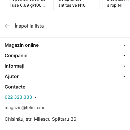
Tuse 6,69 g/100ml
antitusive N10
sirop N1
sirop 100ml
Înapoi la lista
Magazin online
Companie
Informaţii
Ajutor
Contacte
022 323 333
magazin@felicia.md
Chișinău, str. Milescu Spătaru 36