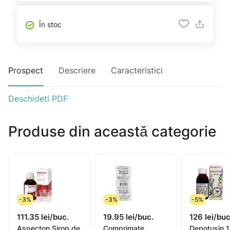
În stoc
Prospect
Descriere
Caracteristici
Deschideti PDF
Produse din această categorie
-3%
-3%
-5%
111.35 lei/buc.
19.95 lei/buc.
126 lei/buc
Aspecton Sirop de
Comprimate
Depotusin 