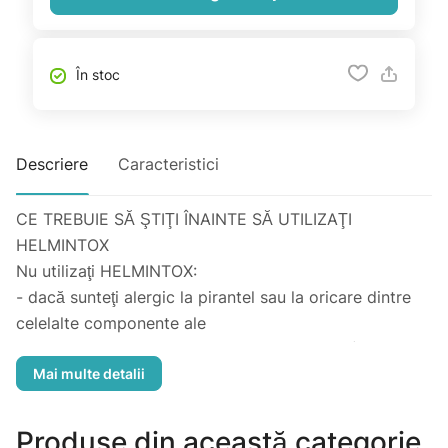
În stoc
Descriere
Caracteristici
CE TREBUIE SĂ ŞTIŢI ÎNAINTE SĂ UTILIZAŢI
HELMINTOX
Nu utilizaţi HELMINTOX:
- dacă sunteţi alergic la pirantel sau la oricare dintre
celelalte componente ale
acestui medicament (enumerate la punctul 6).
Dacă nu sunteţi sigur, trebuie neapărat să cereţi sfatul
medicului dumneavoastră
sau farmacistului.
Produse din această categorie