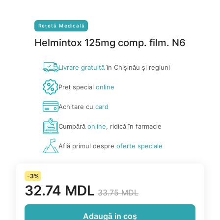
Rețetă Medicală
Helmintox 125mg comp. film. N6
Livrare gratuită
în Chișinău și regiuni
Preț special
online
Achitare cu
card
Cumpără
online
, ridică în farmacie
Află primul despre
oferte speciale
-3%
32.74 MDL
33.75 MDL
Adaugă in coş