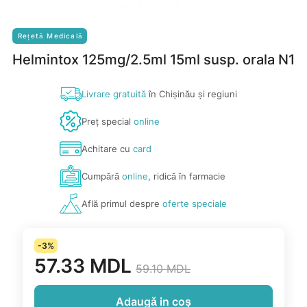
Rețetă Medicală
Helmintox 125mg/2.5ml 15ml susp. orala N1
Livrare gratuită
în Chișinău și regiuni
Preț special
online
Achitare cu
card
Cumpără
online
, ridică în farmacie
Află primul despre
oferte speciale
-3%
57.33 MDL
59.10 MDL
Adaugă in coş