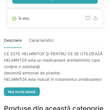
În stoc
Descriere
Caracteristici
CE ESTE HELMINTOX ŞI PENTRU CE SE UTILIZEAZĂ
HELMINTOX este un medicament antihelmintic care
conţine o substanţă
denumită embonat de pirantel.
HELMINTOX este indicat în tratamentul următoarelor
afecţiuni provocate de
helminţi:
- oxiurază;
- ascaridoză;
Produse din această categorie