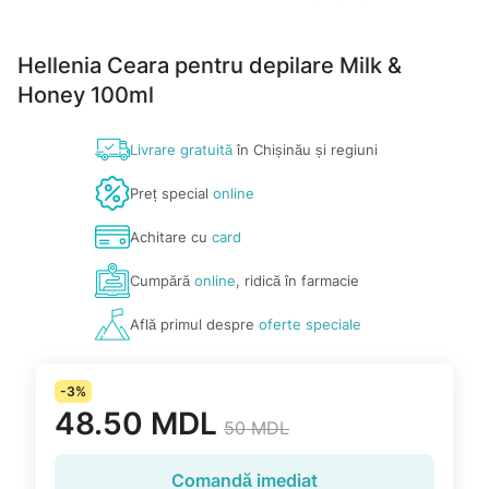
Hellenia Ceara pentru depilare Milk &
Honey 100ml
Livrare gratuită
în Chișinău și regiuni
Preț special
online
Achitare cu
card
Cumpără
online
, ridică în farmacie
Află primul despre
oferte speciale
-3%
48.50 MDL
50 MDL
Comandă imediat