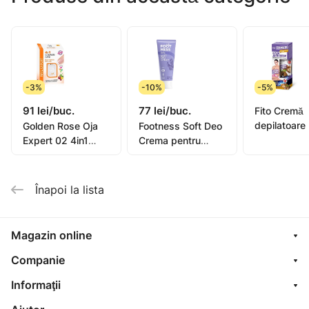
Conține ceară de salon eficientă • Mirosuri plăcute •
Îndepărtare minimă după aceea • Neiritant.
-3%
-10%
-5%
91 lei/buc.
77 lei/buc.
Fito Cremă
depilatoare
Golden Rose Oja
Footness Soft Deo
picioare, mâ
Expert 02 4in1
Crema pentru
bikini, subra
Compl. Care Multi-
picioare 75ml
pentru piel
Purpose 11ml
sensibilă or
Înapoi la lista
oil, 1
Magazin online
Companie
Informaţii