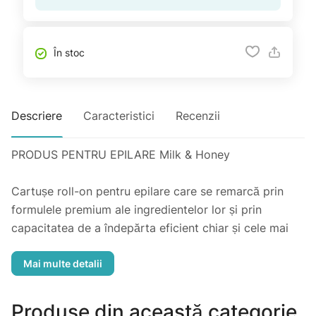
În stoc
Descriere
Caracteristici
Recenzii
PRODUS PENTRU EPILARE Milk & Honey
Cartușe roll-on pentru epilare care se remarcă prin
formulele premium ale ingredientelor lor și prin
capacitatea de a îndepărta eficient chiar și cele mai
scurte fire de păr, lăsând pielea netedă și moale până
la 4 săptămâni.
CARACTERISTICILE PRODUSULUI
Produse din această categorie