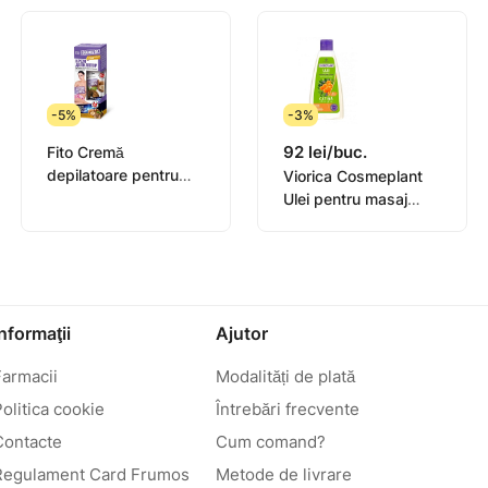
-5%
-3%
92 lei/buc.
Fito Cremă
depilatoare pentru
Viorica Cosmeplant
picioare, mâini, bikini,
Ulei pentru masaj
subrat pentru pielea
Catina 200ml
sensibilă organic oil, 1
Informaţii
Ajutor
Farmacii
Modalități de plată
olitica cookie
Întrebări frecvente
Contacte
Cum comand?
Regulament Card Frumos
Metode de livrare