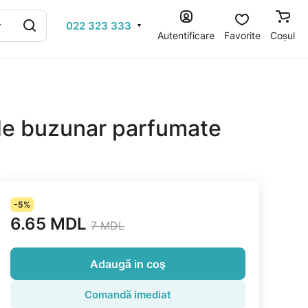
022 323 333
Autentificare
Favorite
Coșul
de buzunar parfumate
-5%
6.65 MDL
7 MDL
Adaugă in coş
Comandă imediat