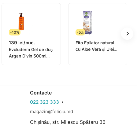
-10%
-5%
139 lei/buc.
Fito Epilator natural
cu Aloe Vera și Ulei
Evoluderm Gel de duș
de Levantica pentru
Argan Divin 500ml
piele sensibila cu
(17300)
complex hidratant
Contacte
022 323 333
magazin@felicia.md
Chișinău, str. Milescu Spătaru 36