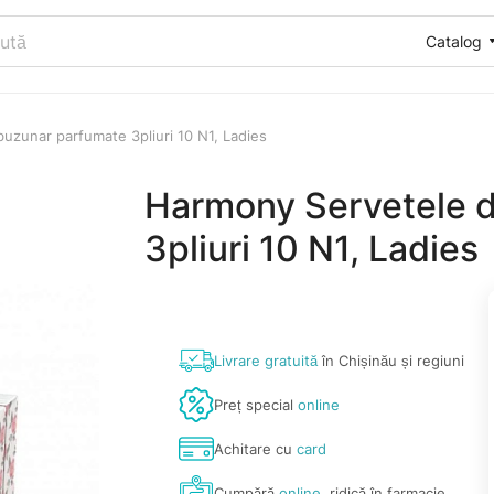
Catalog
uzunar parfumate 3pliuri 10 N1, Ladies
Harmony Servetele 
3pliuri 10 N1, Ladies
Livrare gratuită
în Chișinău și regiuni
Preț special
online
Achitare cu
card
Cumpără
online
, ridică în farmacie