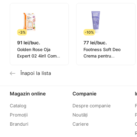
-3%
-10%
91 lei/buc.
77 lei/buc.
Golden Rose Oja
Footness Soft Deo
Expert 02 4in1 Compl.
Crema pentru
Care Multi-Purpose
picioare 75ml
11ml
Înapoi la lista
Magazin online
Companie
Catalog
Despre companie
Promoții
Noutăți
P
Branduri
Cariere