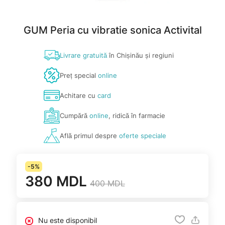
GUM Peria cu vibratie sonica Activital
Livrare gratuită
în Chișinău și regiuni
Preț special
online
Achitare cu
card
Cumpără
online
, ridică în farmacie
Află primul despre
oferte speciale
-5%
380 MDL
400 MDL
Nu este disponibil