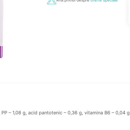
Află primul despre
oferte speciale
PP – 1,08 g, acid pantotenic – 0,36 g, vitamina B6 – 0,04 g
acid citric; conservant: sorbat de potasiu; apă purificată.