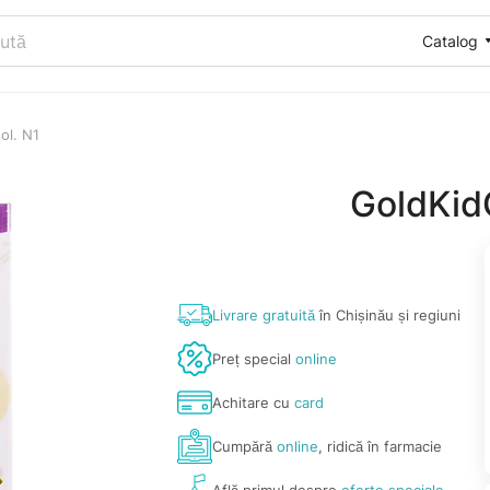
Catalog
ol. N1
GoldKid
Livrare gratuită
în Chișinău și regiuni
Preț special
online
Achitare cu
card
Cumpără
online
, ridică în farmacie