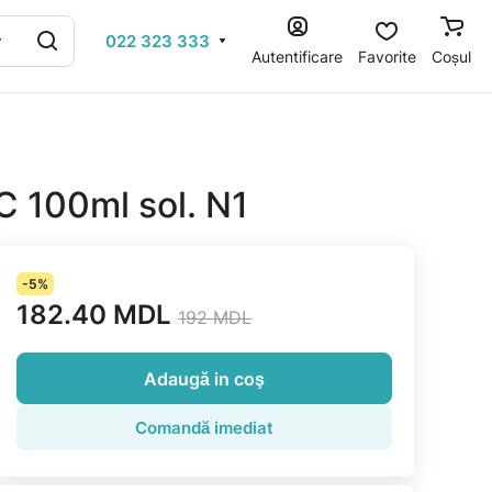
022 323 333
Autentificare
Favorite
Coșul
C 100ml sol. N1
-5%
182.40 MDL
192 MDL
Adaugă in coş
Comandă imediat