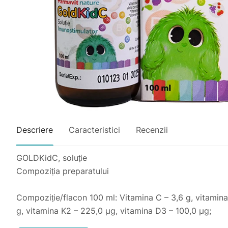
Descriere
Caracteristici
Recenzii
GOLDKidC, soluție
Compoziția preparatului
Compoziție/flacon 100 ml: Vitamina C – 3,6 g, vitamina 
g, vitamina K2 – 225,0 µg, vitamina D3 – 100,0 µg;
Excipienți: îndulcitor: fructoză; regulator de aciditate: 