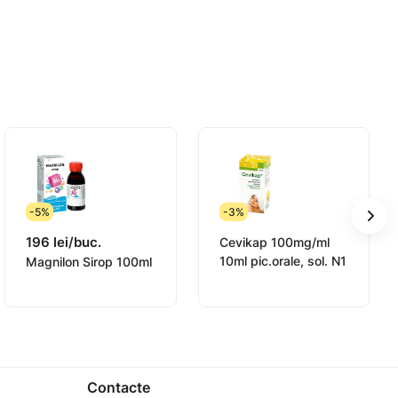
reșterea normală și funcționarea sistemului
ui fizic și psihic sănătos.
-5%
-3%
196 lei/buc.
Cevikap 100mg/ml
10ml pic.orale, sol. N1
Magnilon Sirop 100ml
Contacte