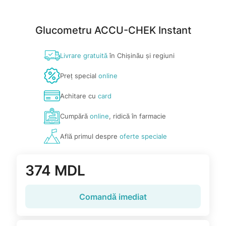
Glucometru ACCU-CHEK Instant
Livrare gratuită
în Chișinău și regiuni
Preț special
online
Achitare cu
card
Cumpără
online
, ridică în farmacie
Află primul despre
oferte speciale
374 MDL
Comandă imediat