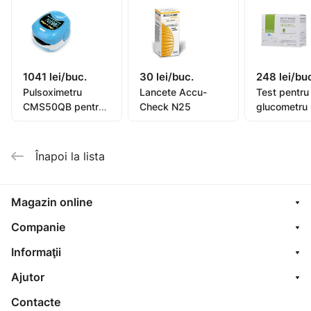
1041 lei/buc.
30 lei/buc.
248 lei/bu
Pulsoximetru
Lancete Accu-
Test pentru
CMS50QB pentru
Check N25
glucometru
copii
Bionime N5
Înapoi la lista
Magazin online
Companie
Informaţii
Ajutor
Contacte