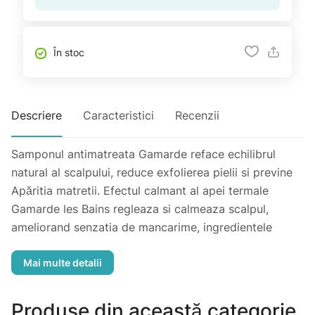
În stoc
Descriere
Caracteristici
Recenzii
Samponul antimatreata Gamarde reface echilibrul
natural al scalpului, reduce exfolierea pielii si previne
Apăritia matretii. Efectul calmant al apei termale
Gamarde les Bains regleaza si calmeaza scalpul,
ameliorand senzatia de mancarime, ingredientele
active de origine naturala tonifica, igienizeaza si
relaxeaza scalpul.Utilizare:
Aplicati pe parul umed. Masati pentru a forma spuma.
Clatiti cu Apă din abundenta.
Produse din această categorie