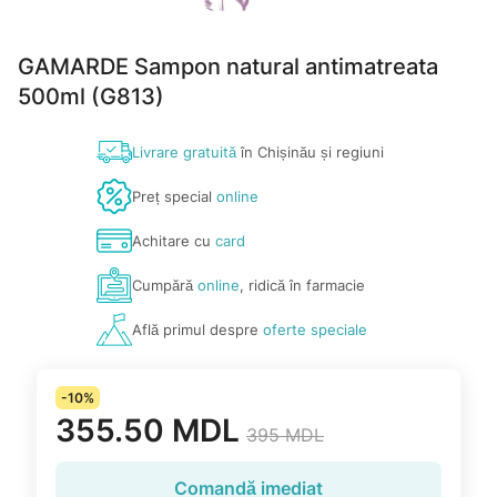
GAMARDE Sampon natural antimatreata
500ml (G813)
Livrare gratuită
în Chișinău și regiuni
Preț special
online
Achitare cu
card
Cumpără
online
, ridică în farmacie
Află primul despre
oferte speciale
-10%
355.50 MDL
395 MDL
Comandă imediat