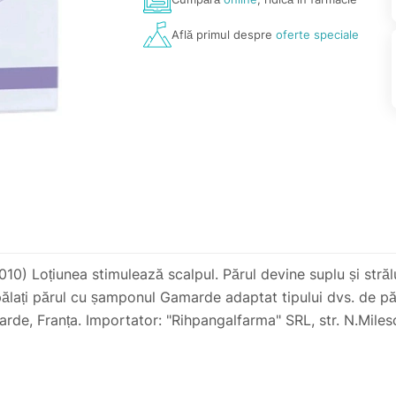
Află primul despre
oferte speciale
 Loțiunea stimulează scalpul. Părul devine suplu și străluci
ălați părul cu șamponul Gamarde adaptat tipului dvs. de păr.
marde, Franța. Importator: "Rihpangalfarma" SRL, str. N.Mil