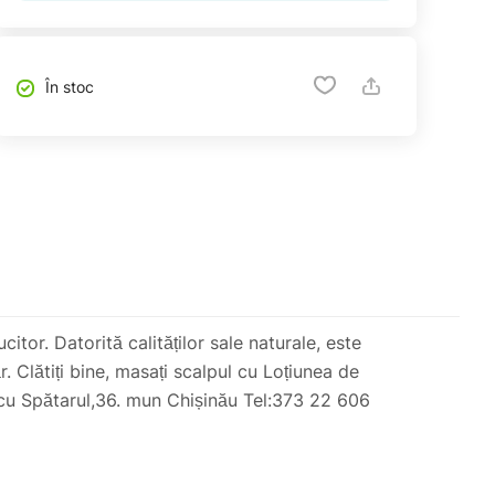
În stoc
tor. Datorită calităților sale naturale, este
 Clătiți bine, masați scalpul cu Loțiunea de
escu Spătarul,36. mun Chișinău Tel:373 22 606