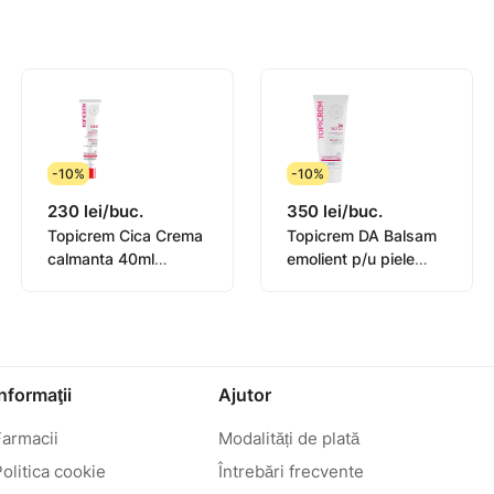
-10%
-10%
230 lei/buc.
350 lei/buc.
Topicrem Cica Crema
Topicrem DA Balsam
calmanta 40ml
emolient p/u piele
(0582101)
atopica 200ml
(0442101)
Informaţii
Ajutor
Farmacii
Modalități de plată
olitica cookie
Întrebări frecvente