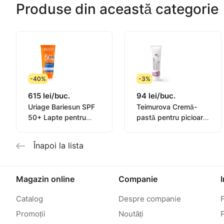
Produse din această categorie
-40%
-3%
615 lei/buc.
94 lei/buc.
Uriage Bariesun SPF
Teimurova Cremă-
50+ Lapte pentru
pastă pentru picioare
copii, piele sensibilă
contra miros și
100ml
transpirație 50g
Înapoi la lista
Magazin online
Companie
Catalog
Despre companie
Promoții
Noutăți
P