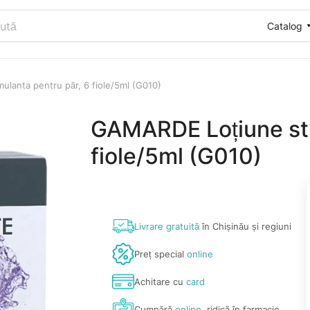
Catalog
lanta pentru păr, 6 fiole/5ml (G010)
GAMARDE Loțiune sti
fiole/5ml (G010)
Livrare gratuită
în Chișinău și regiuni
Preț special
online
Achitare cu
card
Cumpără
online
, ridică în farmacie