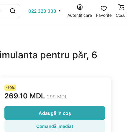
022 323 333
Autentificare
Favorite
Coșul
mulanta pentru păr, 6
-10%
269.10 MDL
299 MDL
Adaugă in coş
Comandă imediat