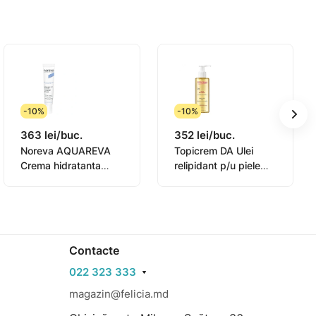
-10%
-10%
363 lei/buc.
352 lei/buc.
Noreva AQUAREVA
Topicrem DA Ulei
Crema hidratanta
relipidant p/u piele
contur ochi 15ml
sensibila 145ml
(0831003)
Contacte
022 323 333
magazin@felicia.md