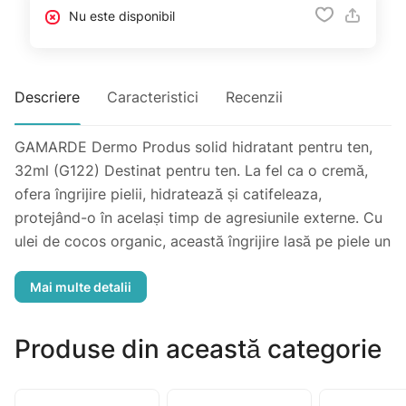
Nu este disponibil
Descriere
Caracteristici
Recenzii
GAMARDE Dermo Produs solid hidratant pentru ten,
32ml (G122) Destinat pentru ten. La fel ca o cremă,
ofera îngrijire pielii, hidratează și catifeleaza,
protejând-o în același timp de agresiunile externe. Cu
ulei de cocos organic, această îngrijire lasă pe piele un
părfum ușor natural. Rezultate: +29,8% hidratare la 1h
dupa aplicare. Mod de utilizare: Pe pielea curata,
masati usor pe toata fata. Potrivit pentru pielea
sensibilă. A nu se pastra la temperaturi peste 35°C.
Produse din această categorie
Evitați contactul cu ochii. În caz de contact, clătiți bine
cu apă curată. Producător: Gamarde, Franța.