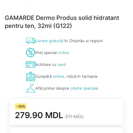
GAMARDE Dermo Produs solid hidratant
pentru ten, 32ml (G122)
Livrare gratuită
în Chișinău și regiuni
Preț special
online
Achitare cu
card
Cumpără
online
, ridică în farmacie
Află primul despre
oferte speciale
-10%
279.90 MDL
311 MDL