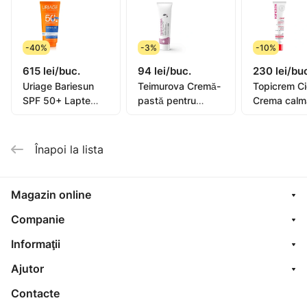
Importator: "Rihpangalfarma" SRL, str. N.Milescu
Spătarul,36. mun Chișinău Tel:373 22 606 127.
-40%
-3%
-10%
615 lei/buc.
94 lei/buc.
230 lei/bu
Uriage Bariesun
Teimurova Cremă-
Topicrem C
SPF 50+ Lapte
pastă pentru
Crema calm
pentru copii, piele
picioare contra
40ml (0582
sensibilă 100ml
miros și
transpirație 50g
Înapoi la lista
Magazin online
Companie
Informaţii
Ajutor
Contacte