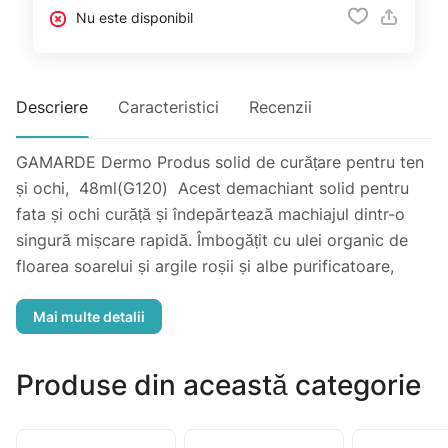
Nu este disponibil
Descriere
Caracteristici
Recenzii
GAMARDE Dermo Produs solid de curățare pentru ten
și ochi, 48ml(G120) Acest demachiant solid pentru
fata și ochi curăță și îndepărtează machiajul dintr-o
singură mișcare rapidă. Îmbogățit cu ulei organic de
floarea soarelui și argile roșii și albe purificatoare,
textura sa ușoară se transformă în lapte la contactul
cu pielea. Nu ustura ochii. 100% de origine naturala.
24% din totalul ingredientelor provin din Agricultura
Ecologică.
Produse din această categorie
Utilizare: Umeziți sapunul și masați ușor pe fața umedă
și pe ochi. Clătiți cu apă proaspătă. Potrivit pentru