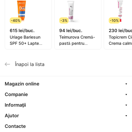
pielea sensibilă. A nu se pastra la temperaturi
peste 35°C. Producător: Gamarde, Franța.
Importator: "Rihpangalfarma" SRL, str. N.Milescu
-40%
-3%
-10%
Spătarul,36. mun Chișinău Tel:373 22 606 127.
615 lei/buc.
94 lei/buc.
230 lei/bu
Uriage Bariesun
Teimurova Cremă-
Topicrem C
SPF 50+ Lapte
pastă pentru
Crema calm
pentru copii, piele
picioare contra
40ml (0582
sensibilă 100ml
miros și
transpirație 50g
Înapoi la lista
Magazin online
Companie
Informaţii
Ajutor
Contacte