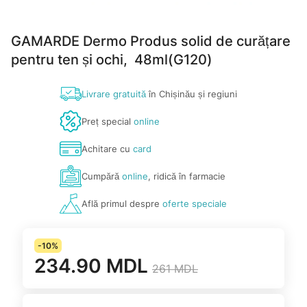
GAMARDE Dermo Produs solid de curățare
pentru ten și ochi, 48ml(G120)
Livrare gratuită
în Chișinău și regiuni
Preț special
online
Achitare cu
card
Cumpără
online
, ridică în farmacie
Află primul despre
oferte speciale
-10%
234.90 MDL
261 MDL