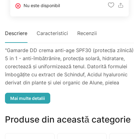
Nu este disponibil
Descriere
Caracteristici
Recenzii
"Gamarde DD crema anti-age SPF30 (protecția zilnică)
5 in 1 - anti-îmbătrânire, protecția solară, hidratare,
corectează și uniformizează tenul. Datorită formulei
îmbogățite cu extract de Schinduf, Acidul hyaluronic
derivat din plante și ulei organic de Alune, pielea
devine hrănită, netezită cu lifting efect. Crema este
special formulată pentru pielea sensibilă cu protecția
solară ridicată SPF30, are o textura legeră cu fon de
ten universal, care uniformizează tenul pe tot
Produse din această categorie
parcursul zilei.
Rezultat: la 91% femei ridurile și liniile fine s-au