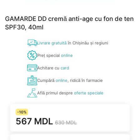
GAMARDE DD cremă anti-age cu fon de ten
SPF30, 40ml
Livrare gratuită
în Chișinău și regiuni
Preț special
online
Achitare cu
card
Cumpără
online
, ridică în farmacie
Află primul despre
oferte speciale
-10%
567 MDL
630 MDL