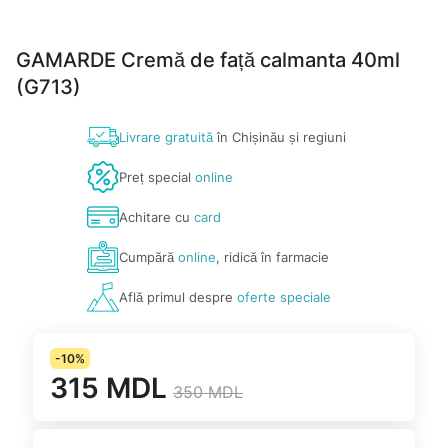
GAMARDE Cremă de față calmanta 40ml
(G713)
Livrare gratuită
în Chișinău și regiuni
Preț special
online
Achitare cu
card
Cumpără
online
, ridică în farmacie
Află primul despre
oferte speciale
-10%
315 MDL
350 MDL