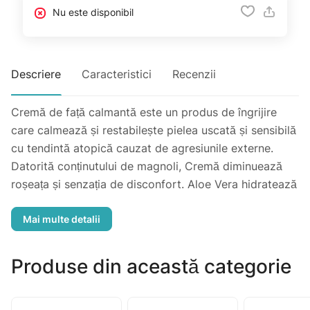
Nu este disponibil
Descriere
Caracteristici
Recenzii
Cremă de față calmantă este un produs de îngrijire
care calmează și restabilește pielea uscată și sensibilă
cu tendintă atopică cauzat de agresiunile externe.
Datorită conținutului de magnoli, Cremă diminuează
roșeața și senzația de disconfort. Aloe Vera hidratează
oferind o senzație de prospețime. Pielea devine mai
puțin reactivă. Testat dermatologic. Fără conservanți.
Fără PEG. Vegan.
Produse din această categorie