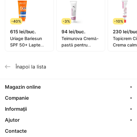
-40%
-3%
-10%
615 lei/buc.
94 lei/buc.
230 lei/bu
Uriage Bariesun
Teimurova Cremă-
Topicrem C
SPF 50+ Lapte
pastă pentru
Crema calm
pentru copii, piele
picioare contra
40ml (0582
sensibilă 100ml
miros și
transpirație 50g
Înapoi la lista
Magazin online
Companie
Informaţii
Ajutor
Contacte