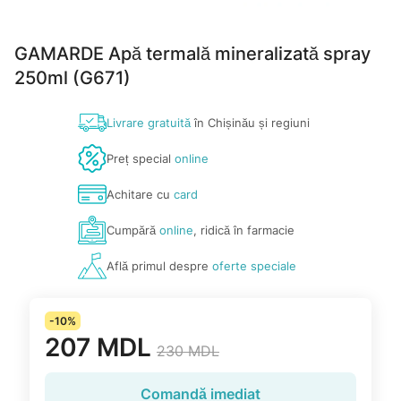
GAMARDE Apă termală mineralizată spray
250ml (G671)
Livrare gratuită
în Chișinău și regiuni
Preț special
online
Achitare cu
card
Cumpără
online
, ridică în farmacie
Află primul despre
oferte speciale
-10%
207 MDL
230 MDL
Comandă imediat