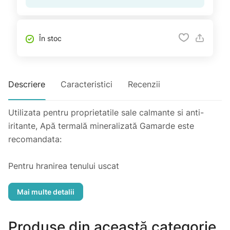
În stoc
Descriere
Caracteristici
Recenzii
Utilizata pentru proprietatile sale calmante si anti-
iritante, Apă termală mineralizată Gamarde este
recomandata:
Pentru hranirea tenului uscat
Dupa demachiere, pentru a completa curatarea tenului
Dupa expunerea la razele solare
Pentru calmarea pielii dupa barbierit
Pentru prevenirea iritatiilor dupa epilare
Produse din această categorie