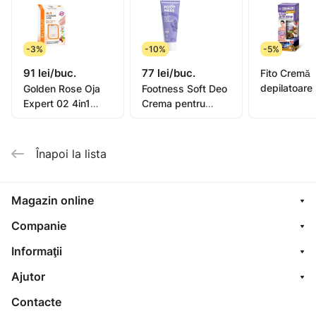
-3%
-10%
-5%
91 lei/buc.
77 lei/buc.
Fito Cremă
depilatoare
Golden Rose Oja
Footness Soft Deo
picioare, mâ
Expert 02 4in1
Crema pentru
bikini, subra
Compl. Care Multi-
picioare 75ml
pentru piel
Purpose 11ml
sensibilă or
Înapoi la lista
oil, 1
Magazin online
Companie
Informaţii
Ajutor
Contacte