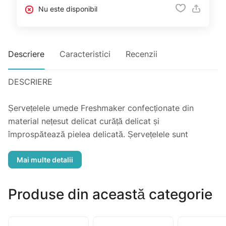
Nu este disponibil
Descriere
Caracteristici
Recenzii
DESCRIERE
Șervețelele umede Freshmaker confecționate din
material nețesut delicat curăță delicat și
împrospătează pielea delicată. Șervețelele sunt
complet hipoalergenice, au efect hidratant și tonic.
Produse din această categorie