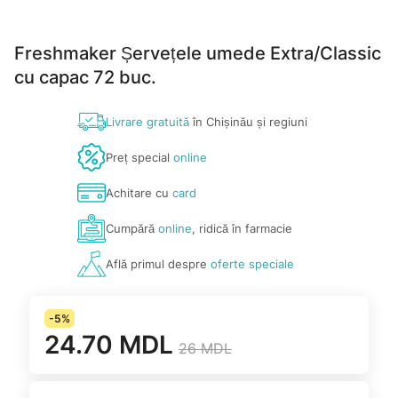
Freshmaker Șervețele umede Extra/Classic
cu capac 72 buc.
Livrare gratuită
în Chișinău și regiuni
Preț special
online
Achitare cu
card
Cumpără
online
, ridică în farmacie
Află primul despre
oferte speciale
-5%
24.70 MDL
26 MDL