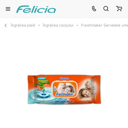
Îngrijirea pielii
Îngrijirea corpului
Freshmaker Șervețele ume