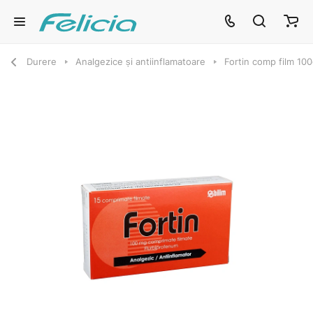
Durere
Analgezice și antiinflamatoare
Fortin comp film 10