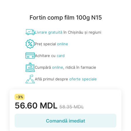
Fortin comp film 100g N15
Livrare gratuită
în Chișinău și regiuni
Preț special
online
Achitare cu
card
Cumpără
online
, ridică în farmacie
Află primul despre
oferte speciale
-3%
56.60 MDL
58.35 MDL
Comandă imediat