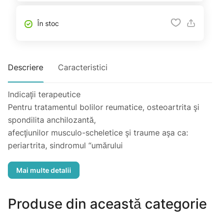
În stoc
Descriere
Caracteristici
Indicaţii terapeutice
Pentru tratamentul bolilor reumatice, osteoartrita şi
spondilita anchilozantă,
afecţiunilor musculo-scheletice şi traume aşa ca:
periartrita, sindromul “umărului
congelat”, bursita, tendinita, tenosinovita, dureri de
spate, entorsie, luxaţii.
Pentru efectul său analgezic flurbiprofen este indicat
şi în ameliorarea durerilor usoare
Produse din această categorie
până la moderate, cum ar fi: durerea de dinţi, durerile