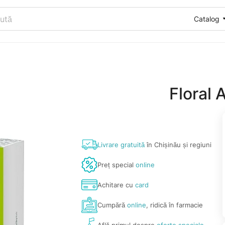
Catalog
Floral 
Livrare gratuită
în Chișinău și regiuni
Preț special
online
Achitare cu
card
Cumpără
online
, ridică în farmacie