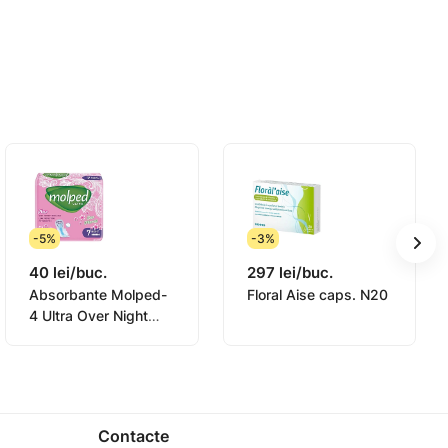
. Floral’Aise actioneaza asupra mecanismelor
-5%
-3%
40 lei/buc.
297 lei/buc.
Absorbante Molped-
Floral Aise caps. N20
4 Ultra Over Night
Deo Anatomiс N7
Contacte