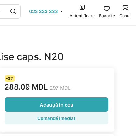
022 323 333
Autentificare
Favorite
Coșul
Aise caps. N20
-3%
288.09 MDL
297 MDL
Adaugă in coş
Comandă imediat