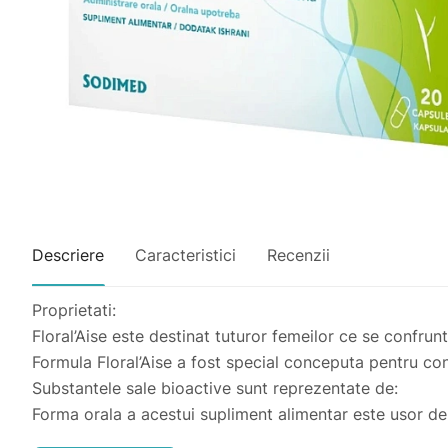
Descriere
Caracteristici
Recenzii
Proprietati:
Floral’Aise este destinat tuturor femeilor ce se confrunta
Formula Floral’Aise a fost special conceputa pentru conf
Substantele sale bioactive sunt reprezentate de:
Forma orala a acestui supliment alimentar este usor de 
eficace al lactobacililor.