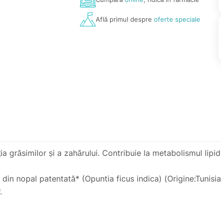
Află primul despre
oferte speciale
 grăsimilor și a zahărului. Contribuie la metabolismul lipidic
n nopal patentată* (Opuntia ficus indica) (Origine:Tunisia)
.
 apă, la 30 de minute după o masă cu conținut ridicat de g