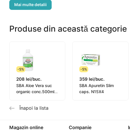
persoanele cu o dietă vegană.
Avertisment: Acest produs nu este un medicament. Nu est
Produse din această categorie
MINCIFINE® ARZĂTOR DE GRĂSIMI nu înlocuiește o dietă v
este recomandată depășirea dozei zilnice indicate. Nu 
poate fi obținută numai în combinație cu o dietă sau un p
păstra într-un loc uscat și răcoros. A se administra îna
-5%
-5%
208 lei/buc.
359 lei/buc.
SBA Aloe Vera suc
SBA Apuretin Slim
organic conc.500ml
caps. N15X4
N1
Înapoi la lista
Magazin online
Companie