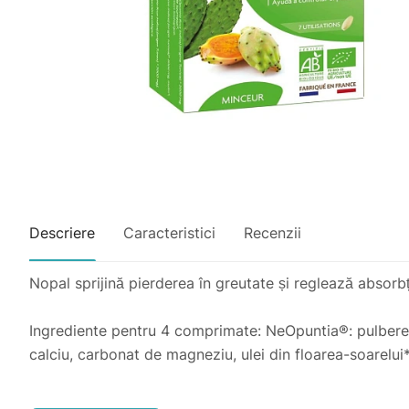
Descriere
Caracteristici
Recenzii
Nopal sprijină pierderea în greutate și reglează absorbția
Ingrediente pentru 4 comprimate: NeOpuntia®: pulbere di
calciu, carbonat de magneziu, ulei din floarea-soarelui*
Mod de administrare: Luați 4 comprimate cu un pahar cu