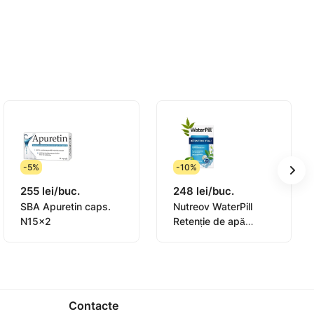
venirii oricărei boli. Fleurance Nature
sa la îndemâna si la vederea copiilor. Nu
copiilor sub 18 ani. Scăderea în greutate
însoțit de o activitate fizică regulată.. A se
-5%
-10%
255 lei/buc.
248 lei/buc.
SBA Apuretin caps.
Nutreov WaterPill
N15x2
Retenție de apă
comp. N30
Contacte