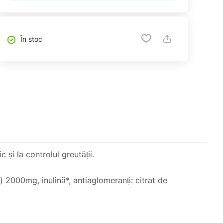
În stoc
 și la controlul greutății.
 2000mg, inulină*, antiaglomeranți: citrat de
răsimi sau zahăr. Este potrivit pentru