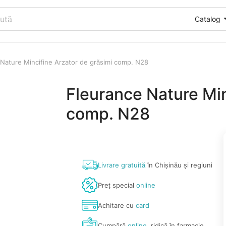
Catalog
Nature Mincifine Arzator de grăsimi comp. N28
Fleurance Nature Min
comp. N28
Livrare gratuită
în Chișinău și regiuni
Preț special
online
Achitare cu
card
Cumpără
online
, ridică în farmacie