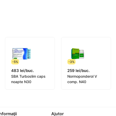
e destinat diagnosticării, tratamentului, vindecării sau pre
ariată, echilibrată și un mod de viață sănătos. A nu se lă
este recomandat femeilor însărcinate sau care alăptează si 
rogram care controlează aportul caloric zilnic total și este 
inte de termenul indicat pe ambalaj.
-5%
-3%
483 lei/buc.
259 lei/buc.
SBA Turboslim caps
Normoponderol V
noapte N30
comp. N40
Informaţii
Ajutor