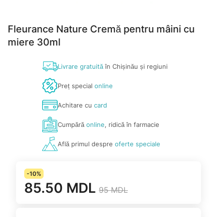
Fleurance Nature Cremă pentru mâini cu
miere 30ml
Livrare gratuită
în Chișinău și regiuni
Preț special
online
Achitare cu
card
Cumpără
online
, ridică în farmacie
Află primul despre
oferte speciale
-10%
85.50 MDL
95 MDL