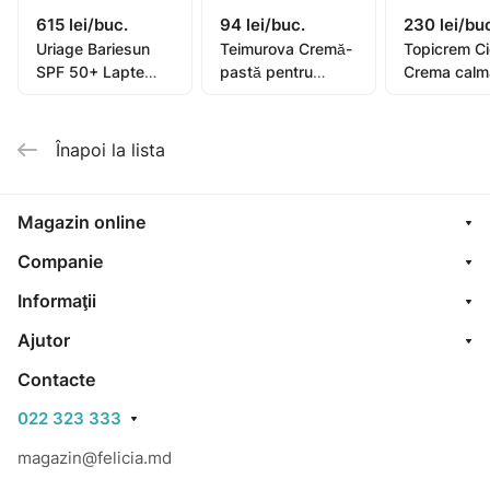
615 lei/buc.
94 lei/buc.
230 lei/bu
Uriage Bariesun
Teimurova Cremă-
Topicrem C
SPF 50+ Lapte
pastă pentru
Crema calm
pentru copii, piele
picioare contra
40ml (0582
sensibilă 100ml
miros și
transpirație 50g
Înapoi la lista
Magazin online
Companie
Informaţii
Ajutor
Contacte
022 323 333
magazin@felicia.md