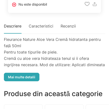
Nu este disponibil
Descriere
Caracteristici
Recenzii
Fleurance Nature Aloe Vera Cremă hidratanta pentru
față 50ml
Pentru toate tipurile de piele.
Cremă cu aloe vera hidrateaza tenul si ii ofera
ingrijirea necesara. Mod de utilizare: Aplicati dimineata
si seara pe față, gat si zona decolteului. Masati pina la
absorbtia acesteia. Producator: Fleurance Nature,
Franta. Importator: Rihpangalfarma SRL,str N.Milescu-
Spatarul,36.mun Chisinau Tel: 373 22 606 127.Termen
Produse din această categorie
de valabilitate: indicat pe ambalaj