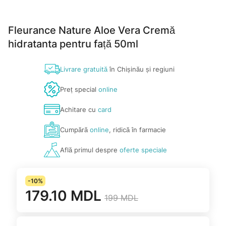
Fleurance Nature Aloe Vera Cremă
hidratanta pentru față 50ml
Livrare gratuită
în Chișinău și regiuni
Preț special
online
Achitare cu
card
Cumpără
online
, ridică în farmacie
Află primul despre
oferte speciale
-10%
179.10 MDL
199 MDL