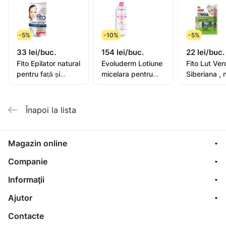
-5%
-10%
-5%
33 lei/buc.
154 lei/buc.
22 lei/buc.
Fito Epilator natural
Evoluderm Lotiune
Fito Lut Ver
pentru față și
micelara pentru
Siberiana , n
zonele delicate ale
ten sensibil 500ml
colectare d
pielii cu efect anti-
(15272)
plante medi
age 15ml
de taiga 75
Înapoi la lista
Magazin online
Companie
Informaţii
Ajutor
Contacte