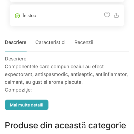
În stoc
Descriere
Caracteristici
Recenzii
Descriere
Componentele care compun ceaiul au efect
expectorant, antispasmodic, antiseptic, antiinflamator,
calmant, au gust si aroma placuta.
Compoziţie:
Flori de mușețel, plantă de cimbru, frunze de mentă,
frunze de melisa, iarbă de șoricel, plantă de oregano,
plantă de trifoi dulce, plantă de sunătoare, rădăcină de
lemn dulce, salvie, extract de varec cu conținut ridicat
Produse din această categorie
de iod. oregano plante medicinale sunătoare plante