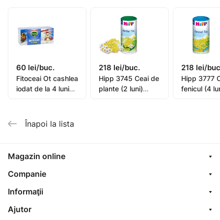
medicinale balsam de lămâie frunze de mentă floare
de mușețel rădăcină de lemn-dulce soricel de iarbă
cimbru salvie.
Aplicație:
Se toarnă 1-2 plicuri de ceai cu un pahar de apă
60 lei/buc.
218 lei/buc.
218 lei/buc
clocotită, infuzată timp de 10-15 minute. Adăugați
Fitoceai Ot cashlea
Hipp 3745 Ceai de
Hipp 3777 C
zahăr sau miere după gust. Se poate bea rece. Nu
iodat de la 4 luni
plante (2 luni)
fenicul (4 lu
trebuie administrat în caz de hipersensibilitate la
1.25g N20
200g
200g
oricare dintre componentele băuturii de ceai. Nu
utilizați după data de expirare.
Înapoi la lista
Magazin online
Companie
Informaţii
Ajutor