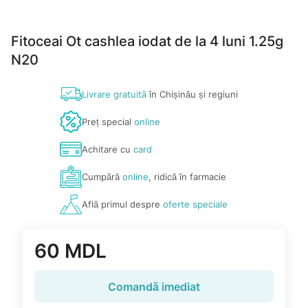
Fitoceai Ot cashlea iodat de la 4 luni 1.25g
N20
Livrare gratuită
în Chișinău și regiuni
Preț special
online
Achitare cu
card
Cumpără
online
, ridică în farmacie
Află primul despre
oferte speciale
60 MDL
Comandă imediat