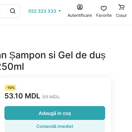
022 323 333
Autentificare
Favorite
Coșul
an Șampon si Gel de duș
250ml
-10%
53.10 MDL
59 MDL
Adaugă in coş
Comandă imediat