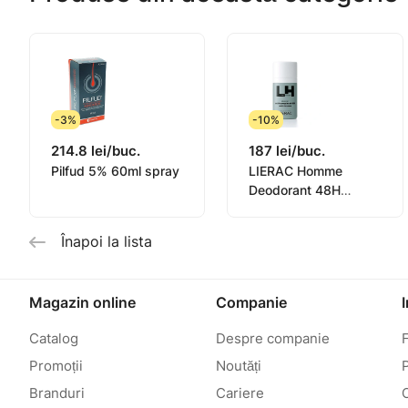
-3%
-10%
214.8 lei/buc.
187 lei/buc.
Pilfud 5% 60ml spray
LIERAC Homme
Deodorant 48H
(pentru bărbați) 50ml
Înapoi la lista
Magazin online
Companie
Catalog
Despre companie
Promoții
Noutăți
P
Branduri
Cariere