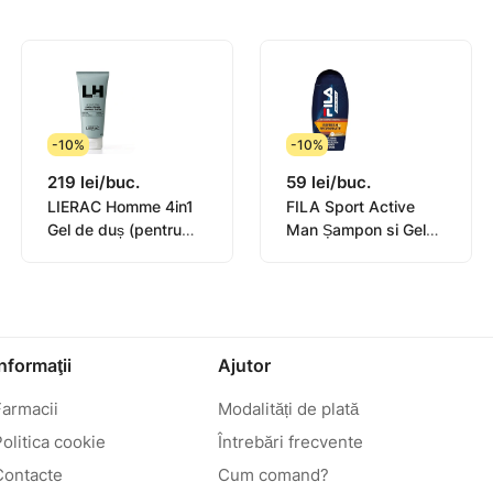
-10%
-10%
219 lei/buc.
59 lei/buc.
LIERAC Homme 4in1
FILA Sport Active
Gel de duș (pentru
Man Șampon si Gel
bărbați) 200ml
de duș Refresh,
Regenerat 250ml
Informaţii
Ajutor
Farmacii
Modalități de plată
olitica cookie
Întrebări frecvente
Contacte
Cum comand?