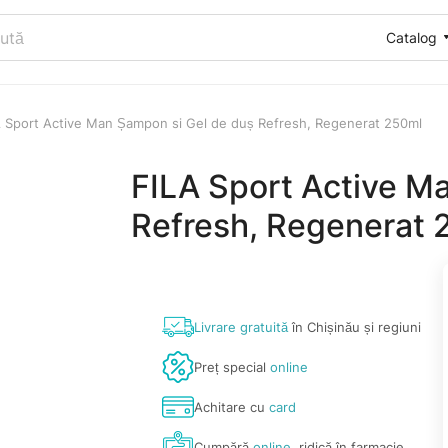
Catalog
 Sport Active Man Șampon si Gel de duș Refresh, Regenerat 250ml
FILA Sport Active M
Refresh, Regenerat 
Livrare gratuită
în Chișinău și regiuni
Preț special
online
Achitare cu
card
Cumpără
online
, ridică în farmacie