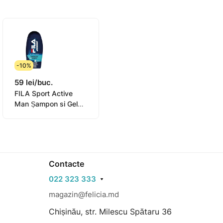
-10%
59 lei/buc.
FILA Sport Active
Man Șampon si Gel
de duș Energize,
Purify 250ml
Contacte
022 323 333
magazin@felicia.md
Chișinău, str. Milescu Spătaru 36