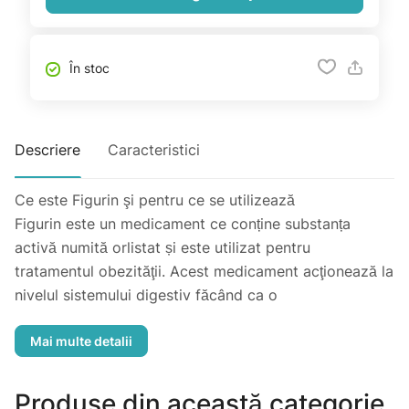
În stoc
Descriere
Caracteristici
Ce este Figurin şi pentru ce se utilizează
Figurin este un medicament ce conține substanța
activă numită orlistat și este utilizat pentru
tratamentul obezităţii. Acest medicament acţionează la
nivelul sistemului digestiv făcând ca o
treime din grăsimile ingerate odată cu alimentele să
rămână nedigerate. Figurin se leagă de
enzimele din sistemul digestiv (lipazele) şi le
blochează, împiedicând astfel distrugerea unei părţi
Produse din această categorie