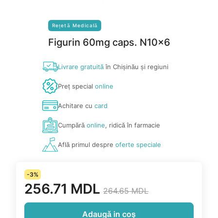
Rețetă Medicală
Figurin 60mg caps. N10x6
Livrare gratuită
în Chișinău și regiuni
Preț special
online
Achitare cu
card
Cumpără
online
, ridică în farmacie
Află primul despre
oferte speciale
-3%
256.71 MDL
264.65 MDL
Adaugă in coş