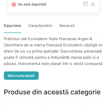
Nu este disponibil
Descriere
Caracteristici
Recenzii
Pretiosul ulei Evoluderm Huile Precieuse Argan &
Oenothera de la marca franceză Evoluderm câștigă un
efect de lux cu prima aplicație. Dezvoltarea universală
poate fi utilizată pentru a îmbunătăți starea pielii și a
părului. Instrumentul este plasat într-o sticlă compactă
cu un dozator convenabil pentru o aplicare cât mai
exactă și mai economică. Formula este îmbogățită cu
două tipuri de uleiuri naturale - primroze și argani.
Atunci când este utilizat ca un produs de îngrijire,
Produse din această categorie
ingrediente naturale hidrateaza instantaneu și hrănește
profund epiderma, saturară cu oligoelemente benefice