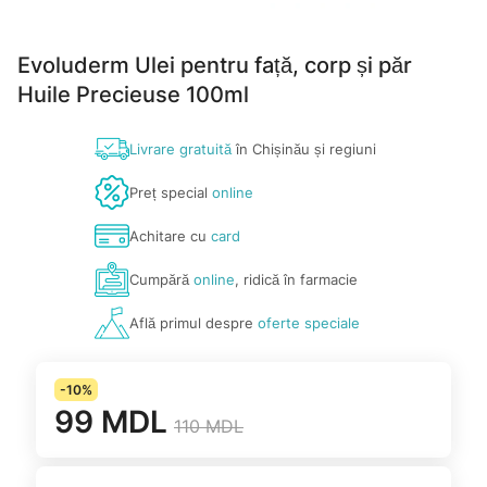
Evoluderm Ulei pentru față, corp și păr
Huile Precieuse 100ml
Livrare gratuită
în Chișinău și regiuni
Preț special
online
Achitare cu
card
Cumpără
online
, ridică în farmacie
Află primul despre
oferte speciale
-10%
99 MDL
110 MDL