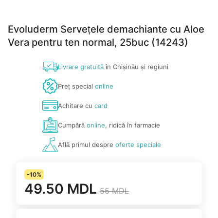
Evoluderm Servețele demachiante cu Aloe
Vera pentru ten normal, 25buc (14243)
Livrare gratuită
în Chișinău și regiuni
Preț special
online
Achitare cu
card
Cumpără
online
, ridică în farmacie
Află primul despre
oferte speciale
-10%
49.50 MDL
55 MDL