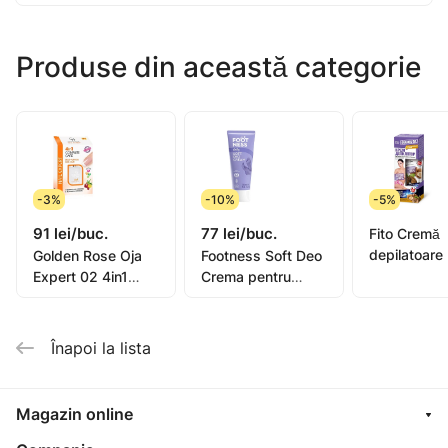
Produse din această categorie
-3%
-10%
-5%
91 lei/buc.
77 lei/buc.
Fito Cremă
depilatoare
Golden Rose Oja
Footness Soft Deo
picioare, mâ
Expert 02 4in1
Crema pentru
bikini, subra
Compl. Care Multi-
picioare 75ml
pentru piel
Purpose 11ml
sensibilă or
Înapoi la lista
oil, 1
Magazin online