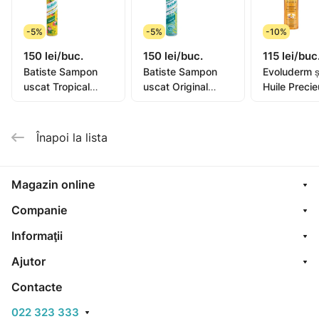
-5%
-5%
-10%
150 lei/buc.
150 lei/buc.
115 lei/buc
Batiste Sampon
Batiste Sampon
Evoluderm 
uscat Tropical
uscat Original
Huile Preci
200ml
200ml
400ml (173
Înapoi la lista
Magazin online
Companie
Informaţii
Ajutor
Contacte
022 323 333