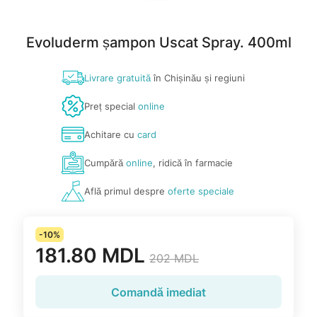
Evoluderm șampon Uscat Spray. 400ml
Livrare gratuită
în Chișinău și regiuni
Preț special
online
Achitare cu
card
Cumpără
online
, ridică în farmacie
Află primul despre
oferte speciale
-10%
181.80 MDL
202 MDL
Comandă imediat