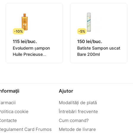
-10%
-5%
115 lei/buc.
150 lei/buc.
Evoluderm șampon
Batiste Sampon uscat
Huile Precieuse
Bare 200ml
400ml (17305)
Informaţii
Ajutor
Farmacii
Modalități de plată
olitica cookie
Întrebări frecvente
Contacte
Cum comand?
Regulament Card Frumos
Metode de livrare