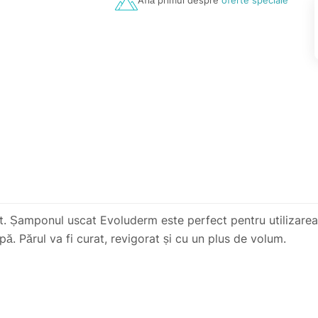
Află primul despre
oferte speciale
 Șamponul uscat Evoluderm este perfect pentru utilizarea î
pă. Părul va fi curat, revigorat și cu un plus de volum.