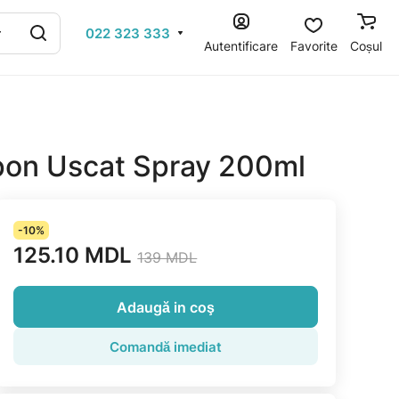
022 323 333
Autentificare
Favorite
Coșul
on Uscat Spray 200ml
-10%
125.10 MDL
139 MDL
Adaugă in coş
Comandă imediat