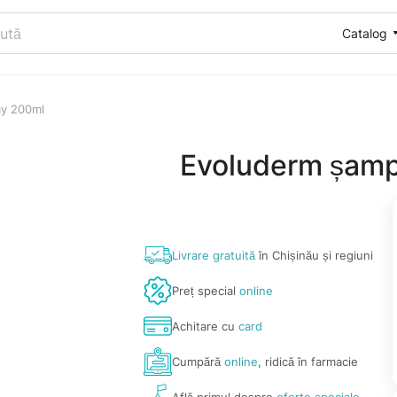
Catalog
ay 200ml
Evoluderm șamp
Livrare gratuită
în Chișinău și regiuni
Preț special
online
Achitare cu
card
Cumpără
online
, ridică în farmacie