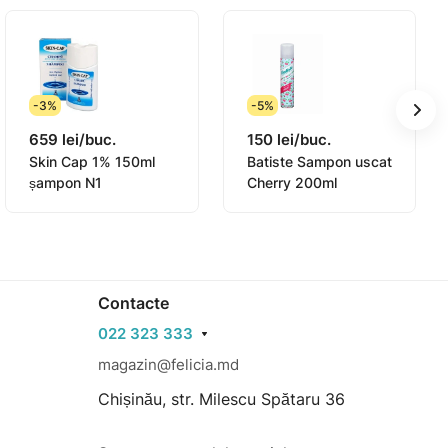
-3%
-5%
659 lei/buc.
150 lei/buc.
Skin Cap 1% 150ml
Batiste Sampon uscat
șampon N1
Cherry 200ml
Contacte
022 323 333
magazin@felicia.md
Chișinău, str. Milescu Spătaru 36