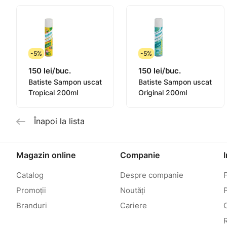
-5%
-5%
150 lei/buc.
150 lei/buc.
Batiste Sampon uscat
Batiste Sampon uscat
Tropical 200ml
Original 200ml
Înapoi la lista
Magazin online
Companie
Catalog
Despre companie
Promoții
Noutăți
P
Branduri
Cariere