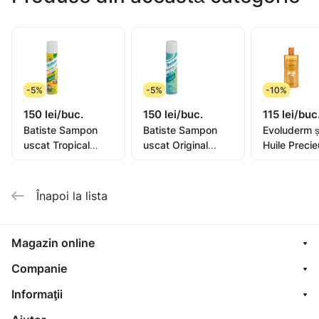
cu apă curată din abundența. 96% ingredient de
origine naturală. Testat dermatologic. Pentru toate
tipurile de păr.
Producător: Evoluderm, Franța.
Importator: "Rihpangalfarma" SRL, str. N.Milescu
-5%
-5%
-10%
Spătarul,36. mun Chișinău Tel:373 22 606 127
150 lei/buc.
150 lei/buc.
115 lei/buc
Batiste Sampon
Batiste Sampon
Evoluderm 
uscat Tropical
uscat Original
Huile Preci
200ml
200ml
400ml (173
Înapoi la lista
Magazin online
Companie
Informaţii