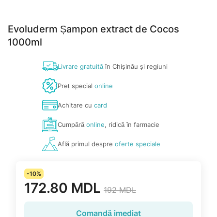
Evoluderm Șampon extract de Cocos
1000ml
Livrare gratuită
în Chișinău și regiuni
Preț special
online
Achitare cu
card
Cumpără
online
, ridică în farmacie
Află primul despre
oferte speciale
-10%
172.80 MDL
192 MDL
Comandă imediat