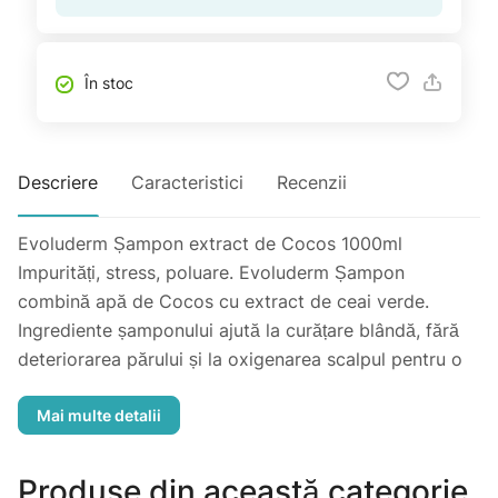
În stoc
Descriere
Caracteristici
Recenzii
Evoluderm Șampon extract de Cocos 1000ml
Impurități, stress, poluare. Evoluderm Șampon
combină apă de Cocos cu extract de ceai verde.
Ingrediente șamponului ajută la curățare blândă, fără
deteriorarea părului și la oxigenarea scalpul pentru o
senzație imediată de prospețime.
Rezultat: Părul devine hidratat, detoxifiat și se simte
minunat de ușor.
Precauții: In cazul contactului cu ochi, spălați imediat
Produse din această categorie