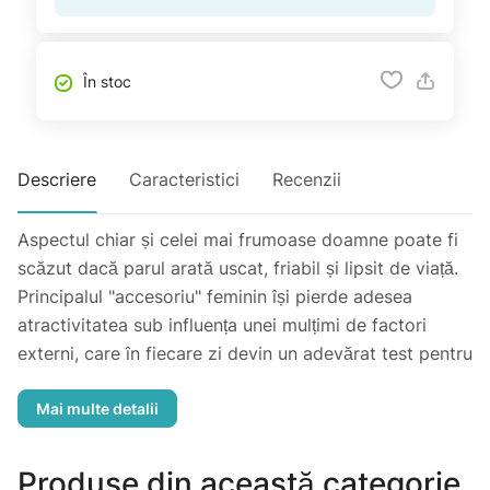
În stoc
Descriere
Caracteristici
Recenzii
Aspectul chiar și celei mai frumoase doamne poate fi
scăzut dacă parul arată uscat, friabil și lipsit de viață.
Principalul "accesoriu" feminin își pierde adesea
atractivitatea sub influența unei mulțimi de factori
externi, care în fiecare zi devin un adevărat test pentru
buclele locuitorilor orașelor mari. Nu este ecologia cea
mai favorabilă, vremea eoliană, alegerea pieptenilor de
calitate slabă, schimbările abrupte de culoare ale
firelor, precum și utilizarea de stilizatori fierbinți fără
Produse din această categorie