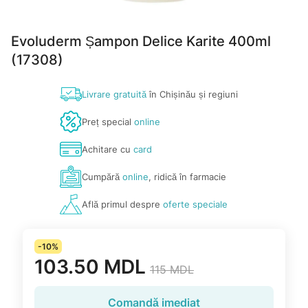
Evoluderm Șampon Delice Karite 400ml
(17308)
Livrare gratuită
în Chișinău și regiuni
Preț special
online
Achitare cu
card
Cumpără
online
, ridică în farmacie
Află primul despre
oferte speciale
-10%
103.50 MDL
115 MDL
Comandă imediat