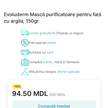
Evoluderm Mască purificatoare pentru față
cu argila, 150gr
Livrare gratuită
în Chișinău și regiuni
Preț special
online
Achitare cu
card
Cumpără
online
, ridică în farmacie
Află primul despre
oferte speciale
-10%
94.50 MDL
105 MDL
Comandă imediat