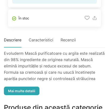
În stoc
Descriere
Caracteristici
Recenzii
Evoluderm Mască purificatoare cu argila este realizată
din 98% ingrediente de originea naturală. Mască
elimină impuritățile și reduce excesul de sebum.
Formula sa cremoasă și care nu usucă încetinește
apariția punctelor negre și controlează strălucirea
tenului. Datorită proprietăților matifiante a argilei,
pielea este curățată în profunzime, menținând echilibrul
natural.
Produse din această categorie