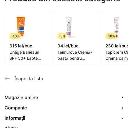
Mod de utilizare: se aplică pe fața, evitând zona
ochilor. Lăsați să acționeze timp de 5-6 minute, apoi
clătiți bine cu apă caldă. Utilizați o dată sau de două
ori pe săptămână.
-40%
-3%
-10%
Testat dermatologic.
615 lei/buc.
94 lei/buc.
230 lei/bu
Uriage Bariesun
Teimurova Cremă-
Topicrem C
SPF 50+ Lapte
pastă pentru
Crema calm
pentru copii, piele
picioare contra
40ml (0582
sensibilă 100ml
miros și
transpirație 50g
Înapoi la lista
Magazin online
Companie
Informaţii