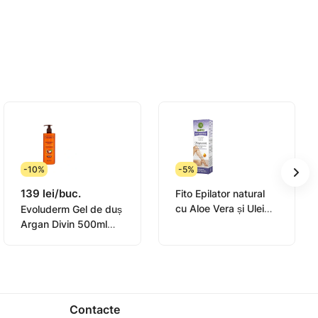
an Gum, Oleth-5, Carbomer, Chlorphenesin,
i 14700.
-10%
-5%
139 lei/buc.
Fito Epilator natural
cu Aloe Vera și Ulei
Evoluderm Gel de duș
de Levantica pentru
Argan Divin 500ml
piele sensibila cu
(17300)
complex hidratant
Contacte