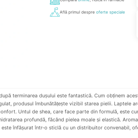
Află primul despre
oferte speciale
 după terminarea dușului este fantastică. Cum obținem acest
ulat, produsul îmbunătățește vizibil starea pielii. Laptele a
onfort. Untul de shea, care face parte din formulă, este cu
 hidratarea profundă, făcând pielea moale și elastică. Arom
este înfășurat într-o sticlă cu un distribuitor convenabil, ofe
 corpului și vă face pielea mult mai plăcută la atingere. Ast