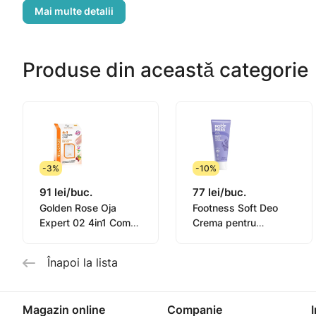
pe tot parcursul zilei.
Mod de utilizare: Aplicați zilnic pe întreg corpul. Masa
Produse din această categorie
Ingrediente: Aqua, Paraffinum Liquidum, Glycerin, But
Parfum, Allantoin, Sodium Hydroxide, Linalool, Amyl Cin
-3%
-10%
91 lei/buc.
77 lei/buc.
Golden Rose Oja
Footness Soft Deo
Expert 02 4in1 Compl.
Crema pentru
Care Multi-Purpose
picioare 75ml
11ml
Înapoi la lista
Magazin online
Companie