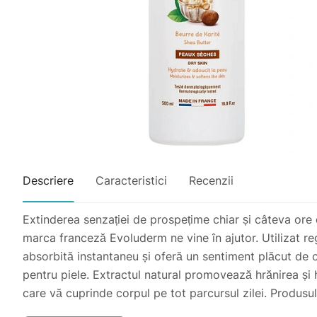
Descriere
Caracteristici
Recenzii
Extinderea senzației de prospețime chiar și câteva ore
marca franceză Evoluderm ne vine în ajutor. Utilizat reg
absorbită instantaneu și oferă un sentiment plăcut de c
pentru piele. Extractul natural promovează hrănirea și
care vă cuprinde corpul pe tot parcursul zilei. Produsul 
Acest preparat este o opțiune perfectă pentru îngrijirea