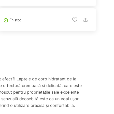
În stoc
 efect?! Laptele de corp hidratant de la
re o textură cremoasă și delicată, care este
noscut pentru proprietățile sale excelente
a senzuală deosebită este ca un voal ușor
rind o utilizare precisă și confortabilă.
fel, vă puteți bucura de un rezultat excelent