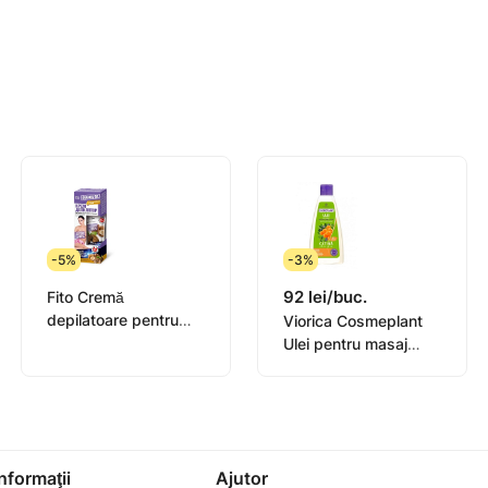
ți cu mișcări circulare până se absoarbe complet.
yrospermum Parkii Butter, Phenoxyethanol, Oleth-10, Xanth
namal, Benzyl Salicylate, Geraniol, Citronellol, Ci 19140, C
-5%
-3%
92 lei/buc.
Fito Cremă
depilatoare pentru
Viorica Cosmeplant
picioare, mâini, bikini,
Ulei pentru masaj
subrat pentru pielea
Catina 200ml
sensibilă organic oil, 1
Informaţii
Ajutor