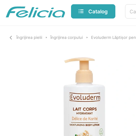
Catalog
Îngrijirea pielii
Îngrijirea corpului
Evoluderm Lăptișor pen