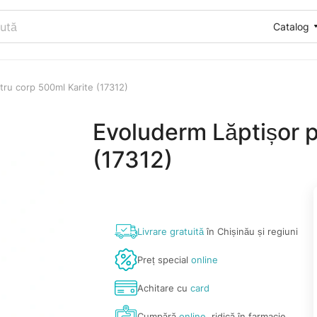
Catalog
tru corp 500ml Karite (17312)
Evoluderm Lăptișor p
(17312)
Livrare gratuită
în Chișinău și regiuni
Preț special
online
Achitare cu
card
Cumpără
online
, ridică în farmacie