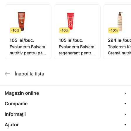
-10%
-10%
-10%
105 lei/buc.
105 lei/buc.
294 lei/bu
Evoluderm Balsam
Evoluderm Balsam
Topicrem Ka
nutritiv pentru păr
regenerant pentru
Cremă nutrit
foarte uscat și
păr vopsit Color,
fortifianta 
deteriorat Argan
200ml (19363)
păr, 200ml
Divin, 200ml
Înapoi la lista
(19359)
Magazin online
Companie
Informaţii
Ajutor