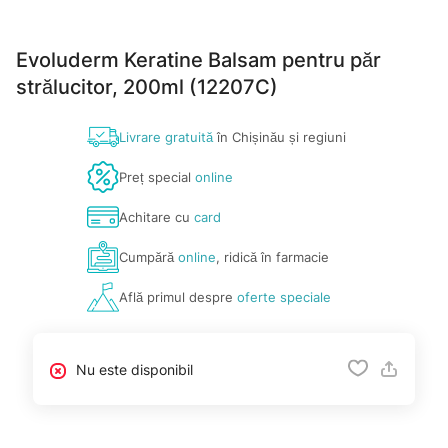
Evoluderm Keratine Balsam pentru păr
strălucitor, 200ml (12207C)
Livrare gratuită
în Chișinău și regiuni
Preț special
online
Achitare cu
card
Cumpără
online
, ridică în farmacie
Află primul despre
oferte speciale
Nu este disponibil