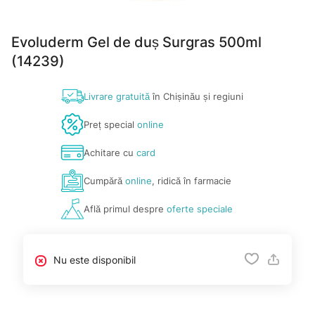
Evoluderm Gel de duș Surgras 500ml
(14239)
Livrare gratuită
în Chișinău și regiuni
Preț special
online
Achitare cu
card
Cumpără
online
, ridică în farmacie
Află primul despre
oferte speciale
Nu este disponibil