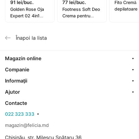
91 lei/buc.
77 lei/buc.
Fito Cremă
depilatoare
Golden Rose Oja
Footness Soft Deo
picioare, mâ
Expert 02 4in1
Crema pentru
bikini, subra
Compl. Care Multi-
picioare 75ml
pentru piel
Purpose 11ml
sensibilă or
Înapoi la lista
oil, 1
Magazin online
Companie
Informaţii
Ajutor
Contacte
022 323 333
magazin@felicia.md
Chișinău, str. Milescu Spătaru 36