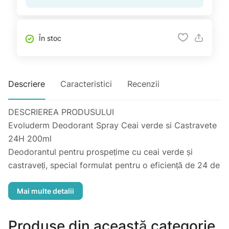
În stoc
Descriere
Caracteristici
Recenzii
DESCRIEREA PRODUSULUI
Evoluderm Deodorant Spray Ceai verde si Castravete
24H 200ml
Deodorantul pentru prospețime cu ceai verde și
castraveți, special formulat pentru o eficiență de 24 de
ore, protejează eficient împotriva mirosurilor de
transpirație și lasă pielea proaspătă și sănătoasă.
Vegan si fara saruri de aluminiu, pastreaza echilibrul
natural al pielii fara a lasa urme pe haine.
Produse din această categorie