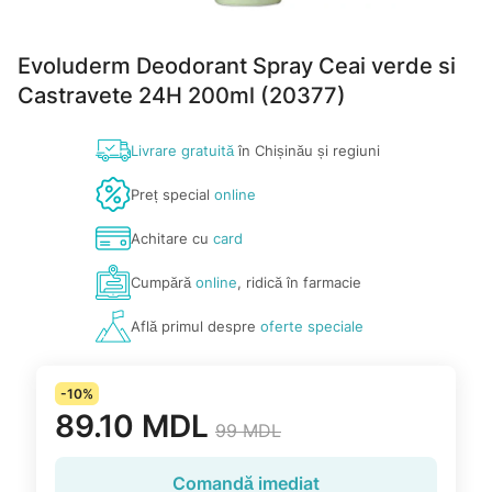
Evoluderm Deodorant Spray Ceai verde si
Castravete 24H 200ml (20377)
Livrare gratuită
în Chișinău și regiuni
Preț special
online
Achitare cu
card
Cumpără
online
, ridică în farmacie
Află primul despre
oferte speciale
-10%
89.10 MDL
99 MDL
Comandă imediat