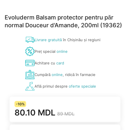
Evoluderm Balsam protector pentru păr
normal Douceur d'Amande, 200ml (19362)
Livrare gratuită
în Chișinău și regiuni
Preț special
online
Achitare cu
card
Cumpără
online
, ridică în farmacie
Află primul despre
oferte speciale
-10%
80.10 MDL
89 MDL