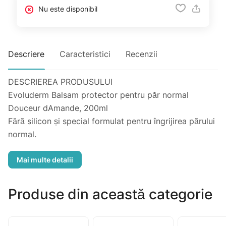
Nu este disponibil
Descriere
Caracteristici
Recenzii
DESCRIEREA PRODUSULUI
Evoluderm Balsam protector pentru păr normal
Douceur dAmande, 200ml
Fără silicon și special formulat pentru îngrijirea părului
normal.
Balsamul Douceur d'Amande Detangling & Protective,
realizat din ingrediente naturale 97%, catifelează și
reda stralucirea fibrei părului datorită formulei sale
îmbogățite cu lapte de migdale dulci și unt de shea din
Produse din această categorie
Burkina Faso.
Moliciunea infinită a laptelui de migdale este