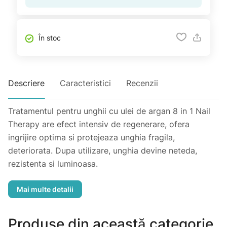
În stoc
Descriere
Caracteristici
Recenzii
Tratamentul pentru unghii cu ulei de argan 8 in 1 Nail
Therapy are efect intensiv de regenerare, ofera
ingrijire optima si protejeaza unghia fragila,
deteriorata. Dupa utilizare, unghia devine neteda,
rezistenta si luminoasa.
Proprietati:
- Combinatia echilibrata de uleiuri naturale si vitamine
Produse din această categorie