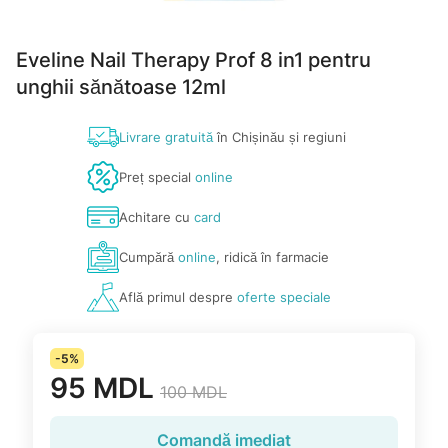
Eveline Nail Therapy Prof 8 in1 pentru
unghii sănătoase 12ml
Livrare gratuită
în Chișinău și regiuni
Preț special
online
Achitare cu
card
Cumpără
online
, ridică în farmacie
Află primul despre
oferte speciale
-5%
95 MDL
100 MDL
Comandă imediat