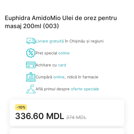
Euphidra AmidoMio Ulei de orez pentru
masaj 200ml (003)
Livrare gratuită
în Chișinău și regiuni
Preț special
online
Achitare cu
card
Cumpără
online
, ridică în farmacie
Află primul despre
oferte speciale
-10%
336.60 MDL
374 MDL