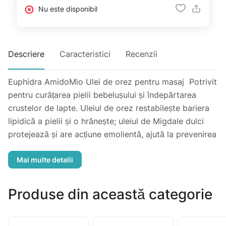
Nu este disponibil
Descriere
Caracteristici
Recenzii
Euphidra AmidoMio Ulei de orez pentru masaj Potrivit
pentru curățarea pielii bebelușului și îndepărtarea
crustelor de lapte. Uleiul de orez restabilește bariera
lipidică a pielii și o hrănește; uleiul de Migdale dulci
protejează și are acțiune emolientă, ajută la prevenirea
iritațiilor; extractul de Gălbenele calmează roșeața;
vitamina E are acțiune antioxidantă. Fără surfactanți,
siliconi, conservanți, parfum fără alergeni. Testat
dermatologic pe pielea sensibilă. Testat microbiologic.
Produse din această categorie
Mod de utilizare: Hidratare după baie și masaj: se
aplică direct pe piele și se masează până la absorbția