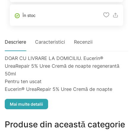
În stoc
Descriere
Caracteristici
Recenzii
DOAR CU LIVRARE LA DOMICILIU. Eucerin®
UreaRepair 5% Uree Cremă de noapte regenerantă
50ml
Pentru ten uscat
Eucerin® UreaRepair 5% Uree Cremă de noapte
regenerantă 50ml:
■ Catifelează pielea foarte uscată
■ Este potrivită pentru îngrijirea de seară a pielii
uscate și foarte uscate.
Produse din această categorie
■ Pentru a reduce la minimum riscul de iritare a pielii și