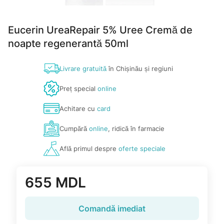
Eucerin UreaRepair 5% Uree Cremă de
noapte regenerantă 50ml
Livrare gratuită
în Chișinău și regiuni
Preț special
online
Achitare cu
card
Cumpără
online
, ridică în farmacie
Află primul despre
oferte speciale
655 MDL
Comandă imediat