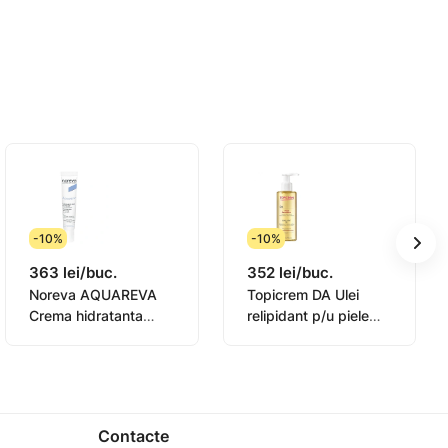
o triplă
-10%
-10%
363 lei/buc.
352 lei/buc.
Noreva AQUAREVA
Topicrem DA Ulei
Crema hidratanta
relipidant p/u piele
contur ochi 15ml
sensibila 145ml
(0831003)
Contacte