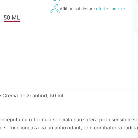
Află primul despre
oferte speciale
Cremă de zi antirid, 50 ml
cepută cu o formulă specială care oferă pielii sensibile și us
și funcționează ca un antioxidant, prin combaterea radicali
ui de Q10 scade. Pielea tinde