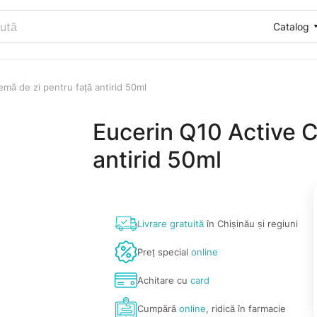
Catalog
mă de zi pentru față antirid 50ml
Eucerin Q10 Active C
antirid 50ml
Livrare gratuită
în Chișinău și regiuni
Preț special
online
Achitare cu
card
Cumpără
online
, ridică în farmacie