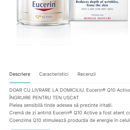
Descriere
Caracteristici
Recenzii
DOAR CU LIVRARE LA DOMICILIU. Eucerin® Q10 Active 
ÎNGRIJIRE PENTRU TEN USCAT
Pielea sensibilă tinde adesea să prezinte iritații.
Cremă de zi antirid Eucerin® Q10 Active a fost atent con
Coenzima Q10 stimulează producția de energie în celule 
ce pielea îmbătrânește, producția proprie a organismul