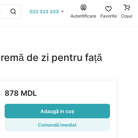
022 323 333
Autentificare
Favorite
Coșul
remă de zi pentru față
878 MDL
Adaugă in coş
Comandă imediat