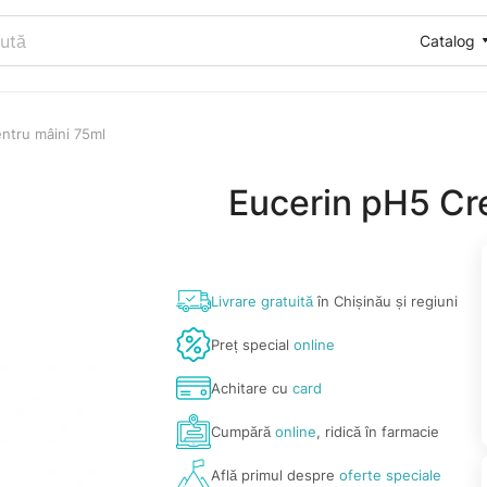
Catalog
ntru mâini 75ml
Eucerin pH5 Cr
Livrare gratuită
în Chișinău și regiuni
Preț special
online
Achitare cu
card
Cumpără
online
, ridică în farmacie
Află primul despre
oferte speciale