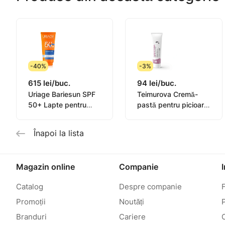
-40%
-3%
615 lei/buc.
94 lei/buc.
Uriage Bariesun SPF
Teimurova Cremă-
50+ Lapte pentru
pastă pentru picioare
copii, piele sensibilă
contra miros și
100ml
transpirație 50g
Înapoi la lista
Magazin online
Companie
Catalog
Despre companie
Promoții
Noutăți
P
Branduri
Cariere