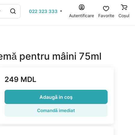
022 323 333
Autentificare
Favorite
Coșul
emă pentru mâini 75ml
249 MDL
Adaugă in coş
Comandă imediat