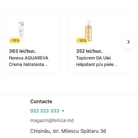
-10%
-10%
363 lei/buc.
352 lei/buc.
Noreva AQUAREVA
Topicrem DA Ulei
Crema hidratanta
relipidant p/u piele
contur ochi 15ml
sensibila 145ml
(0831003)
Contacte
022 323 333
magazin@felicia.md
Chișinău, str. Milescu Spătaru 36