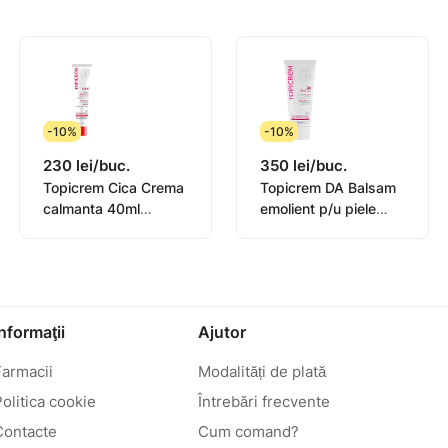
-10%
-10%
230 lei/buc.
350 lei/buc.
Topicrem Cica Crema
Topicrem DA Balsam
calmanta 40ml
emolient p/u piele
(0582101)
atopica 200ml
(0442101)
Informaţii
Ajutor
Farmacii
Modalități de plată
olitica cookie
Întrebări frecvente
Contacte
Cum comand?