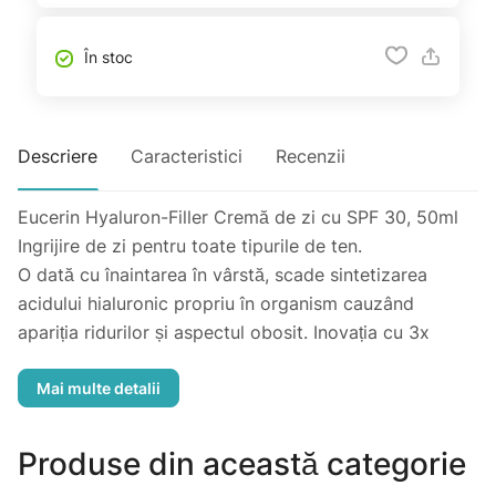
În stoc
Descriere
Caracteristici
Recenzii
Eucerin Hyaluron-Filler Cremă de zi cu SPF 30, 50ml
Ingrijire de zi pentru toate tipurile de ten.
O dată cu înaintarea în vârstă, scade sintetizarea
acidului hialuronic propriu în organism cauzând
apariția ridurilor și aspectul obosit. Inovația cu 3x
EFFECT contracarează acest proces:
1. Umple: Molecula mare și mică de acid hialuronic
hidratează și umple ridurile;
2. Stimulează: Saponina activează propria sintetizare
Produse din această categorie
de acid hialuronic al organismului cu 256%* și