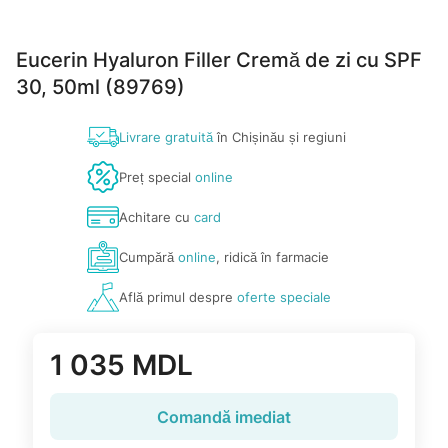
Eucerin Hyaluron Filler Cremă de zi cu SPF
30, 50ml (89769)
Livrare gratuită
în Chișinău și regiuni
Preț special
online
Achitare cu
card
Cumpără
online
, ridică în farmacie
Află primul despre
oferte speciale
1 035 MDL
Comandă imediat