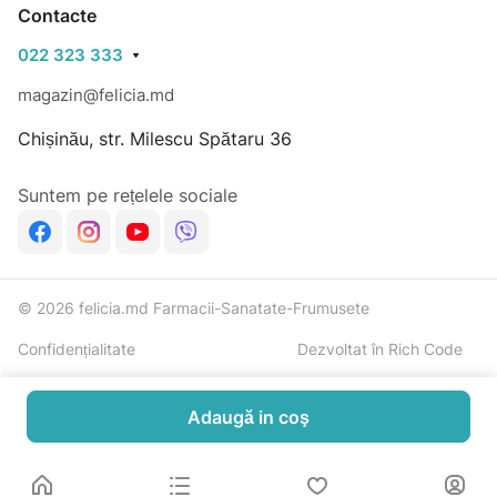
Termen de valabilitate indicat pe ambalaj
Contacte
022 323 333
magazin@felicia.md
Chișinău, str. Milescu Spătaru 36
Suntem pe rețelele sociale
© 2026 felicia.md Farmacii-Sanatate-Frumusete
Confidențialitate
Dezvoltat în Rich Code
Adaugă in coş