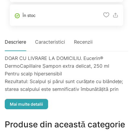
În stoc
Descriere
Caracteristici
Recenzii
DOAR CU LIVRARE LA DOMICILIU. Eucerin®
DermoCapillaire Șampon extra delicat, 250 ml
Pentru scalp hipersensibil
Rezultatul: Scalpul și părul sunt curățate cu blândețe;
starea scalpului este semnificativ îmbunătățită prin
utilizare regulată.
■ Pentru scalp hipersensibil și problematic
■ Formula ușoară, fără parfum, care nu usucă scalpul
și previne Apăriția iritațiilor
Produse din această categorie
■ Calmează scalpul încă de la prima aplicare și