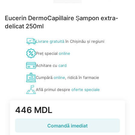
Eucerin DermoCapillaire Șampon extra-
delicat 250ml
Livrare gratuită
în Chișinău și regiuni
Preț special
online
Achitare cu
card
Cumpără
online
, ridică în farmacie
Află primul despre
oferte speciale
446 MDL
Comandă imediat