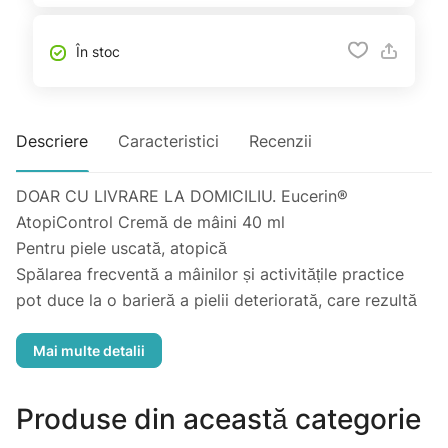
În stoc
Descriere
Caracteristici
Recenzii
DOAR CU LIVRARE LA DOMICILIU. Eucerin®
AtopiControl Cremă de mâini 40 ml
Pentru piele uscată, atopică
Spălarea frecventă a mâinilor și activitățile practice
pot duce la o barieră a pielii deteriorată, care rezultă
într-o creștere a pierderii de umiditate și iritație.
În funcție de severitate, pielea devine uscată, strânsă,
aspră și predispusă la mâncărime, descuamare și
înroșire.
Produse din această categorie
Inovația: Formula are un complex unic de ingrediente