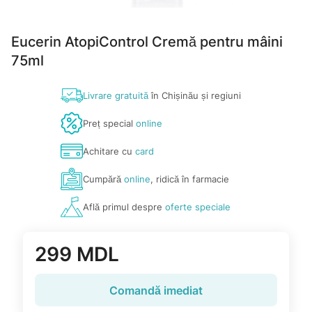
Eucerin AtopiControl Cremă pentru mâini
75ml
Livrare gratuită
în Chișinău și regiuni
Preț special
online
Achitare cu
card
Cumpără
online
, ridică în farmacie
Află primul despre
oferte speciale
299 MDL
Comandă imediat