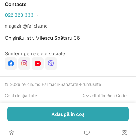
Atenție pentru persoanele alergice: Produsul conține
Contacte
fulgi de ovăz.
022 323 333
Nu depozitați produsul la temperaturi mai înalte de 25
°C.
magazin@felicia.md
Importator: „Rihpangalfarma“ SRL, str. N. Milescu
Chișinău, str. Milescu Spătaru 36
Spătarul, 36.
mun Chișinău Tel.:373 22 606 127
Suntem pe rețelele sociale
Termen de valabilitate indicat pe ambalaj
© 2026 felicia.md Farmacii-Sanatate-Frumusete
Confidențialitate
Dezvoltat în Rich Code
Adaugă in coş