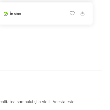
În stoc
litatea somnului și a vieții. Acesta este