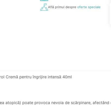
Află primul despre
oferte speciale
 Cremă pentru îngrijire intensă 40ml
lea atopică) poate provoca nevoia de scărpinare, afectând ca
 a pielii care să calmeze pruritul și pielea iritată.