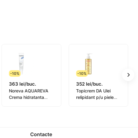
606 127
-10%
-10%
363 lei/buc.
352 lei/buc.
Noreva AQUAREVA
Topicrem DA Ulei
Crema hidratanta
relipidant p/u piele
contur ochi 15ml
sensibila 145ml
(0831003)
Contacte