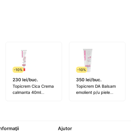
 se simte eliberată.
°C.
pe zonele acutizate.
toare sau furnicături.
Milescu Spătarul,36. mun Chișinău Tel:373 22 
-10%
-10%
230 lei/buc.
350 lei/buc.
Topicrem Cica Crema
Topicrem DA Balsam
calmanta 40ml
emolient p/u piele
(0582101)
atopica 200ml
(0442101)
Informaţii
Ajutor