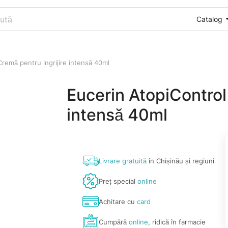
Catalog
Cremă pentru ingrijire intensă 40ml
Eucerin AtopiControl
intensă 40ml
Livrare gratuită
în Chișinău și regiuni
Preț special
online
Achitare cu
card
Cumpără
online
, ridică în farmacie