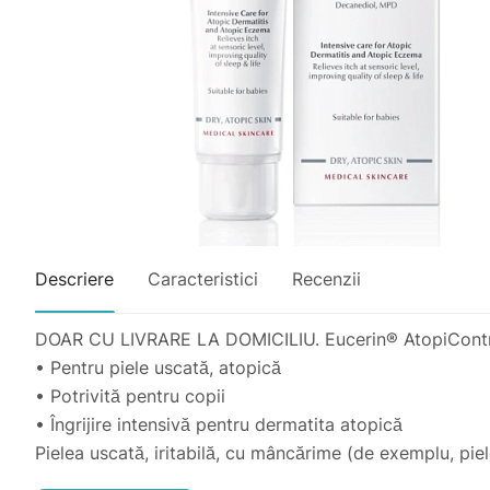
Descriere
Caracteristici
Recenzii
DOAR CU LIVRARE LA DOMICILIU. Eucerin® AtopiControl
• Pentru piele uscată, atopică
• Potrivită pentru copii
• Îngrijire intensivă pentru dermatita atopică
Pielea uscată, iritabilă, cu mâncărime (de exemplu, pie
motivul pentru care este nevoie de un produs de îngrijire